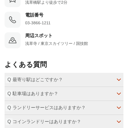
浅草橋駅より徒歩で2分
電話番号
03-3866-1211
周辺スポット
浅草寺 / 東京スカイツリー / 国技館
よくある質問
Q
最寄り駅はどこですか？
Q
駐車場はありますか？
【JR総武線浅草橋駅】東口より徒歩2分
Q
ランドリーサービスはありますか？
【都営浅草線浅草橋駅】A4出口より徒歩1分
駐車場のご用意はございません。

最終更新日
：
2024-09-11
近くのコインパーキングをご利用ください。
Q
最終更新日
コインランドリーはありますか？
：
2024-09-11
ランドリーサービスはございます。