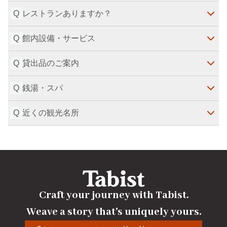
Q
レストランありますか？
・午前10時までにフロントへお持ちください（毎週
館内にはご用意ございません。

水曜日・火曜日はお休みです）。
近隣のコインランドリーをご案内いたします。
Q
最終更新日
：
2024-09-11
レストランは、家庭の味でお馴染みの定食屋「大戸屋
・ドライクリーニングのみのお取りで、当日18時の
ごはん処」をご利用頂けます。

Q
仕上がりが可能です（特殊品・海外製等、当日仕上が
貸出品のご案内
懐かしくて安心する、素材と店内調理にこだわった手
・チェックイン前・チェックアウト後のお荷物のお預
りできない物もあります）。

づくりの食卓ごはんをご用意しています。

かり（無料）

※各種料金はフロントへお問合せくださいませ。
Q
銭湯・スパ
※朝食付きプランをご予約された場合、朝食会場はこ
・モーニングコール

・ズボンプレッサー

最終更新日
：
2024-09-11
ちらです。

・宅配便

・デスクライト

Q
※朝食付きプラン（素泊まりプラン＋600円）をご予
近くの観光名所
・新聞販売

・アイロン/アイロン台

詳細は
台東区に銭湯サイト
をご覧ください。

約の場合、ドリンクバーがご利用いただけます。
・自動販売機（ロビー）

・加湿器

JR両国駅、JR水道橋駅にもスパ施設ございます。
最終更新日
：
2024-09-11
・電子レンジ（ロビー）

最終更新日
：
2024-09-11
・モバイル充電ケーブル

こちら
にてご参照ください。
・コーヒーメーカー（ロビー）
・爪切り

最終更新日
：
2024-09-11
最終更新日
：
2024-09-11
その他はフロントまでお問合せください。
最終更新日
：
2024-09-11
Craft your journey with Tabist.

Weave a story that's uniquely yours.