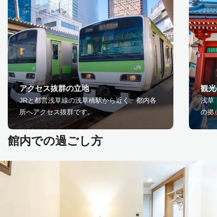
アクセス抜群の立地
観光
JRと都営浅草線の浅草橋駅から近く、都内各
浅草
所へアクセス抜群です。
の拠
館内での過ごし方