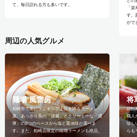
どの
て、毎日訪れる方も多いです。
「楽
す。
がで
周辺の人気グルメ
麺場 風雷房
将
柏崎市で常にランキング上位を誇るラーメン
回転
屋。あっさり系の「淡麗」とクリーミーな「濃
職人
厚」の2つのベースから塩と醤油味が選べま
珍し
す。また、柏崎店限定の味噌ラーメンも絶品。
らも