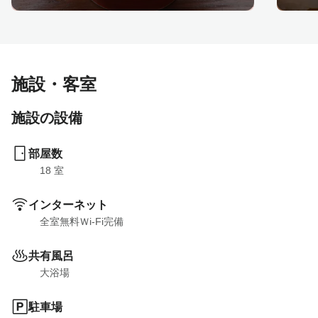
施設・客室
施設の設備
部屋数
18
 室
インターネット
全室無料Ｗi-Fi完備
共有風呂
大浴場
駐車場