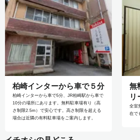
柏崎インターから車で５分
無
リ
柏崎インターから車で5分、JR柏崎駅から車で
10分の場所にあります。無料駐車場有り（高
全室
さ制限2.5m）で安心です。高さ制限を超える
在で
場合は近隣の有料駐車場をご案内します。
イチオシの見どころ