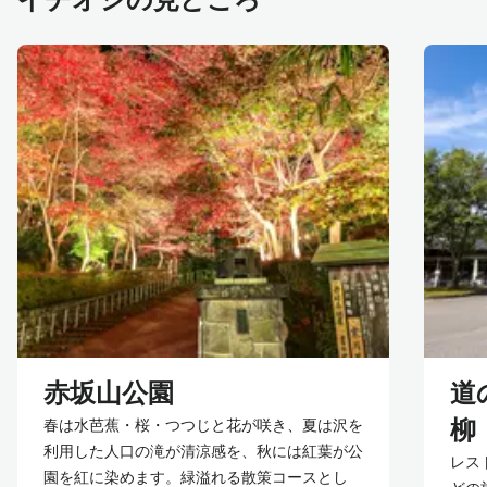
赤坂山公園
道
柳
春は水芭蕉・桜・つつじと花が咲き、夏は沢を
利用した人口の滝が清涼感を、秋には紅葉が公
レス
園を紅に染めます。緑溢れる散策コースとし