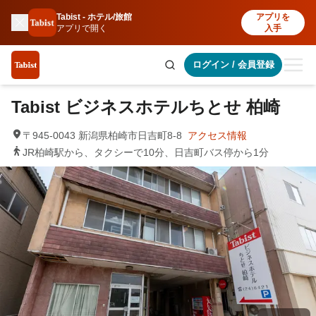
Tabist - ホテル/旅館
アプリを
アプリで開く
入手
ログイン
/
会員登録
Tabist ビジネスホテルちとせ 柏崎
〒945-0043 新潟県柏崎市日吉町8-8
アクセス情報
JR柏崎駅から、タクシーで10分、日吉町バス停から1分