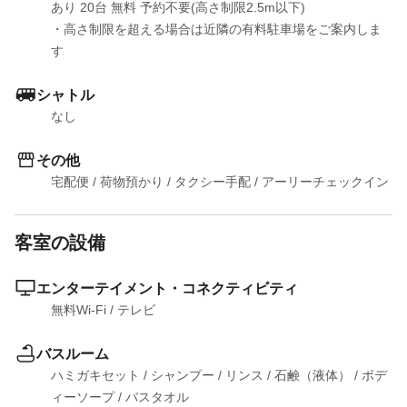
あり 20台 無料 予約不要(高さ制限2.5m以下)

・高さ制限を超える場合は近隣の有料駐車場をご案内しま
す
シャトル
なし
その他
宅配便
 / 
荷物預かり
 / 
タクシー手配
 / 
アーリーチェックイン
客室の設備
エンターテイメント・コネクティビティ
無料Wi-Fi
 / 
テレビ
バスルーム
ハミガキセット
 / 
シャンプー
 / 
リンス
 / 
石鹸（液体）
 / 
ボデ
ィーソープ
 / 
バスタオル