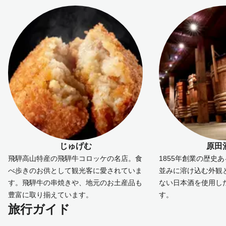
じゅげむ
原田
飛騨高山特産の飛騨牛コロッケの名店。食
1855年創業の歴史
べ歩きのお供として観光客に愛されていま
並みに溶け込む外観
す。飛騨牛の串焼きや、地元のお土産品も
ない日本酒を使用し
豊富に取り揃えています。
す。
旅行ガイド