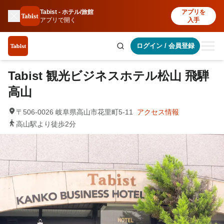
Tabist - ホテル/旅館
アプリを
アプリで開く
入手
ログイン
/
会員登録
Tabist 観光ビジネスホテル松山 飛騨
高山
〒506-0026 岐阜県高山市花里町5-11
アクセス情報
高山駅より徒歩2分