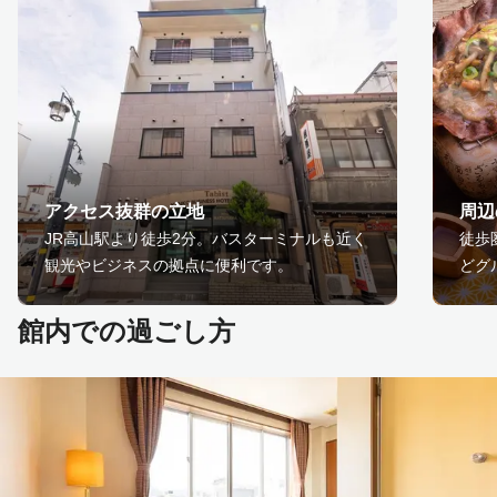
アクセス抜群の立地
周辺
JR高山駅より徒歩2分。バスターミナルも近く
徒歩
観光やビジネスの拠点に便利です。
どグ
館内での過ごし方