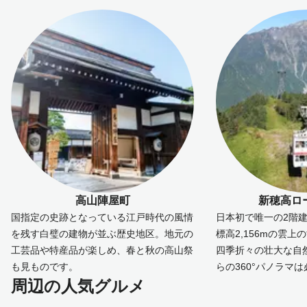
高山陣屋町
新穂高ロ
国指定の史跡となっている江戸時代の風情
日本初で唯一の2階
を残す白璧の建物が並ぶ歴史地区。地元の
標高2,156mの雲
工芸品や特産品が楽しめ、春と秋の高山祭
四季折々の壮大な自
も見ものです。
らの360°パノラマ
周辺の人気グルメ