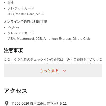
現金
クレジットカード
JCB
,
Master Card
,
VISA
オンライン予約時に利用可能
PayPay
クレジットカード
VISA
,
Mastercard
,
JCB
,
American Express
,
Diners Club
注意事項
２２：００以降のチェックインのを際は、必ずご連絡を下さい。2
2：00までにご連絡のない場合、不泊とさせていただく場合がござ
もっと見る
います。
連絡なしの不泊について
アクセス
不泊については以下の通り頂戴いたします。
連絡なしの不泊/不着 ：宿泊料金の100%
〒506-0026 岐阜県高山市花里町5-11