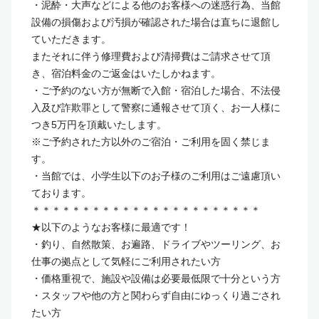
・泥酔・大声などによる他のお客様への迷惑行為、当館
設備の損傷および汚損が確認された場合は直ちに退館し
ていただきます。
またそれに伴う修理費および清掃費はご請求させて頂
き、宿泊料金のご返金はいたしかねます。
・ご予約のない方が無断で入館・宿泊した場合、不法侵
入及び詐欺罪として警察に通報させて頂く、お一人様に
つき5万円を頂戴いたします。
※ご予約された方以外のご宿泊・ご利用を固く禁じま
す。
・当館では、小学生以下のお子様のご利用はご遠慮頂い
ております。
＊＊＊＊＊＊＊＊＊＊＊＊＊＊＊＊＊＊＊＊＊＊＊
★以下のようなお客様に最適です！
・釣り、自然散策、お遍路、ドライブやツーリング、お
仕事の拠点として気軽にご利用されたい方
・価格重視で、施設や設備は必要最低限で十分という方
・スタッフや他の方と関わらず自由にゆっくり過ごされ
たい方