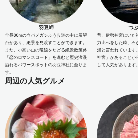
羽豆岬
つ
全長80mのウバメガシふう歩道の中に展望
昔、伊勢神宮にいた
台があり、絶景を見渡すことができます。
力比べをした時、石
また、小高い山の稜線をたどる絶景散策路
浦と言われています
「恋のロマンスロード」を進むと歴史浪漫
神宮」があることか
溢れるパワースポットの羽豆神社に至りま
して人気があります
す。
周辺の人気グルメ