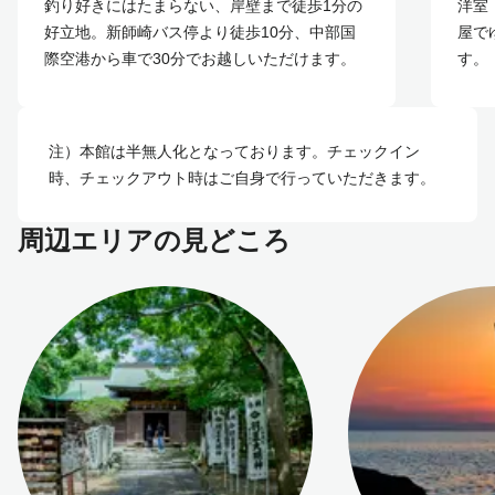
釣り好きにはたまらない、岸壁まで徒歩1分の
洋室
好立地。新師崎バス停より徒歩10分、中部国
屋で
際空港から車で30分でお越しいただけます。
す。
注）本館は半無人化となっております。チェックイン
時、チェックアウト時はご自身で行っていただきます。
周辺エリアの見どころ