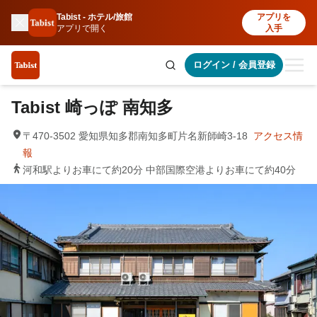
Tabist - ホテル/旅館
アプリを
アプリで開く
入手
ログイン
/
会員登録
Tabist 崎っぽ 南知多
〒470-3502 愛知県知多郡南知多町片名新師崎3-18
アクセス情
報
河和駅よりお車にて約20分 中部国際空港よりお車にて約40分