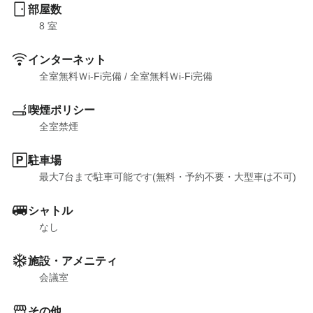
部屋数
8
 室
インターネット
全室無料Ｗi-Fi完備
 / 
全室無料Ｗi-Fi完備
喫煙ポリシー
全室禁煙
駐車場
最大7台まで駐車可能です(無料・予約不要・大型車は不可)
シャトル
なし
施設・アメニティ
会議室
その他