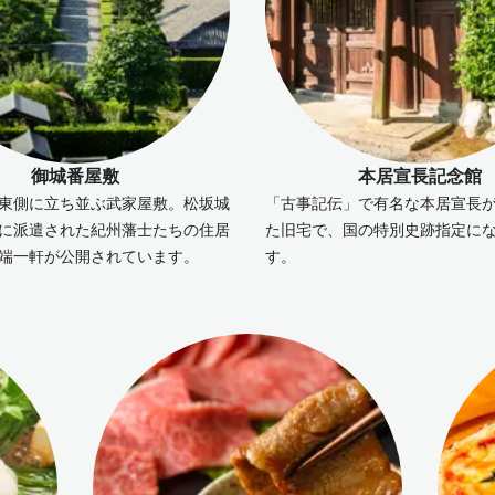
御城番屋敷
本居宣長記念館
東側に立ち並ぶ武家屋敷。松坂城
「古事記伝」で有名な本居宣長
に派遣された紀州藩士たちの住居
た旧宅で、国の特別史跡指定に
端一軒が公開されています。
す。