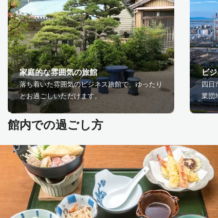
家庭的な雰囲気の旅館
ビジ
落ち着いた雰囲気のビジネス旅館で、ゆったり
四日
とお過ごしいただけます。
業団
館内での過ごし方