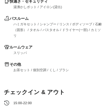
快適さ・セキュリティ
湯沸かしポット
 / 
アイロン(貸出)
バスルーム
ハミガキセット
 / 
シャンプー
 / 
リンス
 / 
ボディソープ
 / 
石鹸
（固形）
 / 
タオル
 / 
バスタオル
 / 
ドライヤー(一部)
 / 
カミソ
リ
ルームウェア
スリッパ
その他
お茶セット
 / 
個別空調
 / 
くし
 / 
ブラシ
チェックイン & アウト
15:00-22:00