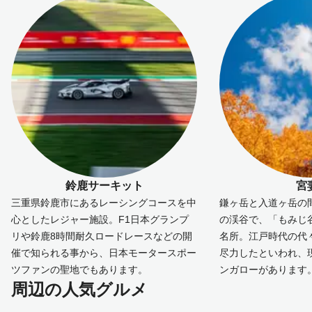
鈴鹿サーキット
宮
三重県鈴鹿市にあるレーシングコースを中
鎌ヶ岳と入道ヶ岳の
心としたレジャー施設。F1日本グランプ
の渓谷で、「もみじ
リや鈴鹿8時間耐久ロードレースなどの開
名所。江戸時代の代
催で知られる事から、日本モータースポー
尽力したといわれ、
ツファンの聖地でもあります。
ンガローがあります
周辺の人気グルメ