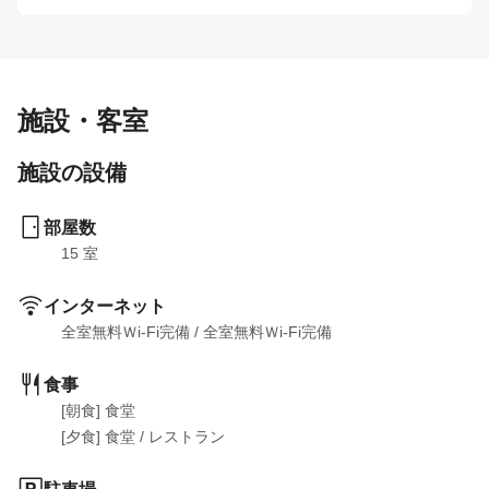
施設・客室
施設の設備
部屋数
15
 室
インターネット
全室無料Ｗi-Fi完備
 / 
全室無料Ｗi-Fi完備
食事
[朝食] 食堂

[夕食] 食堂
 / 
レストラン