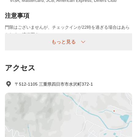
VISA
,
Mastercard
,
JCB
,
American Express
,
Diners Club
注意事項
門限はございませんが、チェックインが22時を過ぎる場合はあら
かじめご連絡下さい。
もっと見る
連絡なしの不泊について
不泊については以下の通り頂戴いたします。
アクセス
連絡なしの不泊/不着 ：宿泊料金の100%
〒512-1105 三重県四日市市水沢町372-1