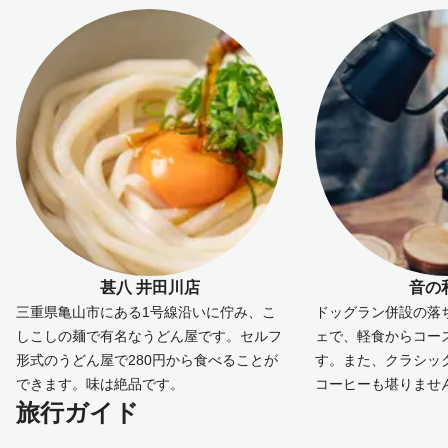
甚八 井田川店
音の和
三重県亀山市にある1号線沿いに佇み、こ
ドッグラン併設の落
しこしの麺で有名なうどん屋です。セルフ
ェで、軽食からコー
形式のうどん屋で280円から食べることが
す。また、クラシッ
できます。味は絶品です。
コーヒーも堪りませ
旅行ガイド