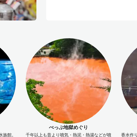
べっぷ地獄めぐり
水族館。
千年以上も昔より噴気・熱泥・熱湯などが噴
香水作