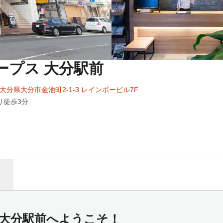
リープス 大分駅前
26 大分県大分市金池町2-1-3 レインボービル7F
り徒歩3分
ス 大分駅前へようこそ！