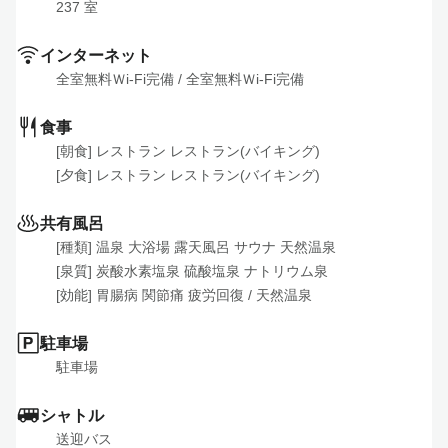
237
 室
インターネット
全室無料Ｗi-Fi完備
 / 
全室無料Ｗi-Fi完備
食事
[朝食] レストラン レストラン(バイキング)

[夕食] レストラン レストラン(バイキング)
共有風呂
[種類] 温泉 大浴場 露天風呂 サウナ 天然温泉 

[泉質] 炭酸水素塩泉 硫酸塩泉 ナトリウム泉 

[効能] 胃腸病 関節痛 疲労回復
 / 
天然温泉
駐車場
駐車場
シャトル
送迎バス