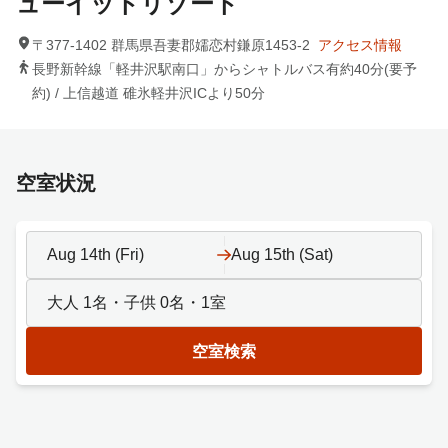
ューイットリゾート
〒377-1402 群馬県吾妻郡嬬恋村鎌原1453-2
アクセス情報
長野新幹線「軽井沢駅南口」からシャトルバス有約40分(要予
約) / 上信越道 碓氷軽井沢ICより50分
空室状況
Aug 14th (Fri)
Aug 15th (Sat)
大人
1
名・子供
0
名・
1
室
空室検索