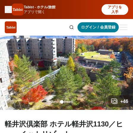
Tabist - ホテル/旅館
アプリを
アプリで開く
入手
ログイン
/
会員登録
+
46
軽井沢倶楽部 ホテル軽井沢1130／ヒ