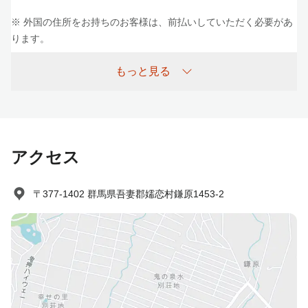
※ 外国の住所をお持ちのお客様は、前払いしていただく必要があ
ります。
注意事項
もっと見る
入湯税：お1人様＠150円別途必要です。
０歳～３歳のお子様は「幼児（食事/布団なし）」をお選び下さ
い。
4歳以上小学生未満を幼児としております。お食事条件は大人と同
アクセス
じ条件でお選びください。
夕食のお時間はご到着順に受付いたします。（ご夕食付プランの
〒377-1402 群馬県吾妻郡嬬恋村鎌原1453-2
場合）
軽井沢駅からの無料送迎バスをご希望の場合は事前にご連絡くだ
さい。※軽井沢駅発10:40， 14:30， 16:40
禁煙のご希望があればお知らせ下さい。※室数に限りがあります
ので、ご用意が出来ない場合は消臭対応とさせていただきます。
プールはメンテナンス期間中のご利用ができません※10月04日
(月) ～ 07日(木)