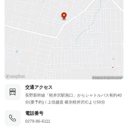
チェックインが１９：００を越える場合はご連絡ください。
食物アレルギーをお持ちの方へ・お名前・原因食品名、症状、※
アナフィラキシーショックを起こす、エピペン、または飲み薬を
処方している等お知らせください。
交通アクセス
長野新幹線「軽井沢駅南口」からシャトルバス有約40
分(要予約) / 上信越道 碓氷軽井沢ICより50分
電話番号
0279-86-6111