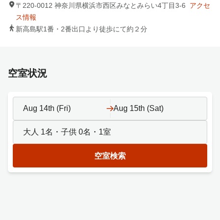
〒220-0012 神奈川県横浜市西区みなとみらい4丁目3-6
アクセ
ス情報
新高島駅1番・2番出口より徒歩にて約２分
空室状況
Aug 14th (Fri)
Aug 15th (Sat)
大人
1
名・子供
0
名・
1
室
空室検索