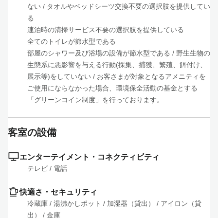
ない
 / 
タオルやベッドシーツ交換不要の選択肢を提供してい
る

連泊時の清掃サービス不要の選択肢を提供している

全てのトイレが節水型である

部屋のシャワー及び浴場の設備が節水型である
 / 
野生生物の
生態系に悪影響を与える行動(採集、捕獲、繁殖、餌付け、
展示等)をしていない
 / 
お客さまが対象となるアメニティを
ご使用にならなかった場合、環境保全活動の基金とする
「グリーンコイン制度」を行っております。
客室の設備
エンターテイメント・コネクティビティ
テレビ
 / 
電話
快適さ・セキュリティ
冷蔵庫
 / 
湯沸かしポット
 / 
加湿器（貸出）
 / 
アイロン（貸
出）
 / 
金庫