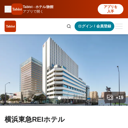
Tabist - ホテル/旅館
アプリを
アプリで開く
入手
ログイン
/
会員登録
+
19
横浜東急REIホテル