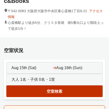
c&Books
〒542-0083 大阪府大阪市中央区東心斎橋1丁目8-21
アクセス
情報
心斎橋駅より徒歩5分、クリスタ長堀 南5番出口より階段上っ
て徒歩1分！
空室状況
Aug 15th (Sat)
Aug 16th (Sun)
大人
1
名・子供
0
名・
1
室
空室検索