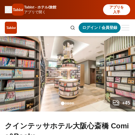
Tabist - ホテル/旅館
アプリを
アプリで開く
入手
ログイン
/
会員登録
+
45
クインテッサホテル大阪心斎橋 Comi