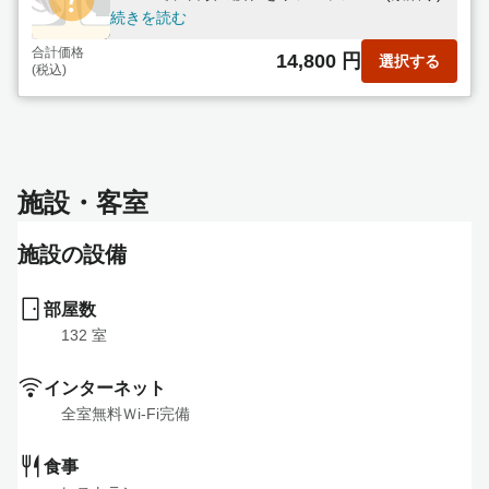
続きを読む
合計価格
14,800 円
選択する
(税込)
施設・客室
施設の設備
部屋数
132
 室
インターネット
全室無料Ｗi-Fi完備
食事