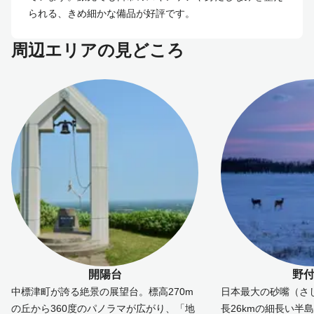
られる、きめ細かな備品が好評です。
周辺エリアの見どころ
開陽台
野
中標津町が誇る絶景の展望台。標高270m
日本最大の砂嘴（さ
の丘から360度のパノラマが広がり、「地
長26kmの細長い半