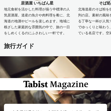
居酒屋 いちばん星
そば処
地元食材を活かした料理が揃う中標津の人
北海道産のそば粉を
気居酒屋。道産の魚介や肉料理を肴に、北
判の店。素材の風味
海道の地酒やビールを楽しめます。地域に
る丁寧な一杯が人気
根ざした家庭的な雰囲気の中で、旅の一日
でゆっくりと味わう
をしめくくるのにふさわしい一軒です。
ている名店です。空
旅行ガイド