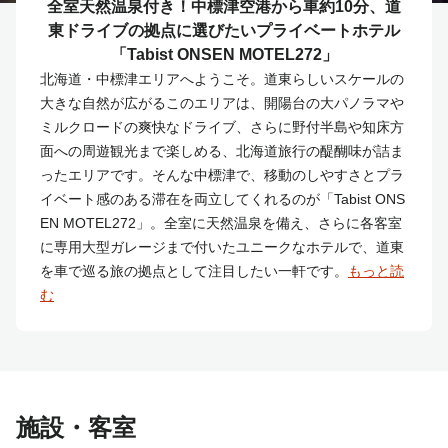
全室天然温泉付き！中標津空港から車約10分、道
東ドライブの拠点に選びたいプライベートホテル
「Tabist ONSEN MOTEL272」
北海道・中標津エリアへようこそ。道東らしいスケールの
大きな自然が広がるこのエリアは、開陽台の大パノラマや
ミルクロードの爽快なドライブ、さらに野付半島や知床方
面への周遊観光まで楽しめる、北海道旅行の醍醐味が詰ま
ったエリアです。そんな中標津で、移動のしやすさとプラ
イベート感のある滞在を両立してくれるのが「Tabist ONS
EN MOTEL272」。全室に天然温泉を備え、さらに各客室
に専用大型ガレージまで付いたユニークなホテルで、道東
を車で巡る旅の拠点として注目したい一軒です。
もっと読
む
施設・客室