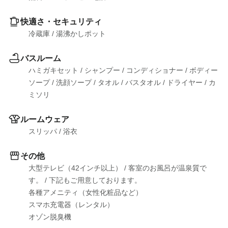
快適さ・セキュリティ
冷蔵庫
 / 
湯沸かしポット
バスルーム
ハミガキセット
 / 
シャンプー
 / 
コンディショナー
 / 
ボディー
ソープ
 / 
洗顔ソープ
 / 
タオル
 / 
バスタオル
 / 
ドライヤー
 / 
カ
ミソリ
ルームウェア
スリッパ
 / 
浴衣
その他
大型テレビ（42インチ以上）
 / 
客室のお風呂が温泉質で
す。
 / 
下記もご用意しております。

各種アメニティ（女性化粧品など）

スマホ充電器（レンタル）

オゾン脱臭機