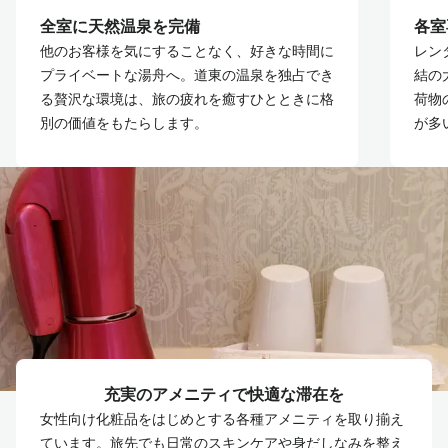
全室に天然温泉を完備
各室
他のお客様を気にすることなく、好きな時間に
レン
プライベートな湯舟へ。道東の温泉を独占でき
結の
る贅沢な環境は、旅の疲れを癒すひとときに格
荷物
別の価値をもたらします。
が多
充実のアメニティで快適な滞在を
女性向け化粧品をはじめとする各種アメニティを取り揃え
ています。旅先でも日常のスキンケアや身だしなみを整え