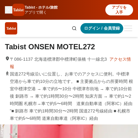
Tabist - ホテル/旅館
アプリを
アプリで開く
入手
ログイン
/
会員登録
Tabist ONSEN MOTEL272
〒086-1137 北海道標津郡中標津町俵橋 十一線北3
アクセス情
報
国道272号線沿いに位置し、お車でのアクセスに便利。中標津
空港から車で約10分の立地です。 ■ 主要拠点からの所要時間 根
室中標津空港 → 車で約5〜10分 中標津市街地 → 車で約10分前
後 釧路市 → 車で約1時間30分〜2時間 知床方面 → 車で約1〜2
時間圏 札幌市→車で約5〜6時間 道東自動車道（阿寒IC）経由
"■ 釧路市 車で約1時間30分〜2時間 国道272号線経由 ■ 札幌市
車で約5〜6時間 道東自動車道（阿寒IC）経由