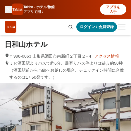
Tabist - ホテル/旅館
アプリを
アプリで開く
入手
ログイン
/
会員登録
日和山ホテル
〒998-0063 山形県酒田市南新町２丁目２−４
アクセス情報
ＪＲ酒田駅よりバスで約6分、最寄りバス停よりは徒歩約50秒
（酒田駅前から当館へお越しの場合、チェックイン時間に合致
するのは17:50発です。）