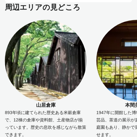
周辺エリアの見どころ
山居倉庫
本間
893年頃に建てられた歴史ある米穀倉庫
1947年に開館した
で、12棟の倉庫や資料館、土産物店が揃
芸品、茶道の展示が
っています。歴史の息吹を感じながら散策
庭園もあり、静かで
できます。
せます。