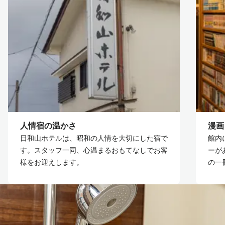
人情宿の温かさ
漫画
日和山ホテルは、昭和の人情を大切にした宿で
館内
す。スタッフ一同、心温まるおもてなしでお客
ーが
様をお迎えします。
の一