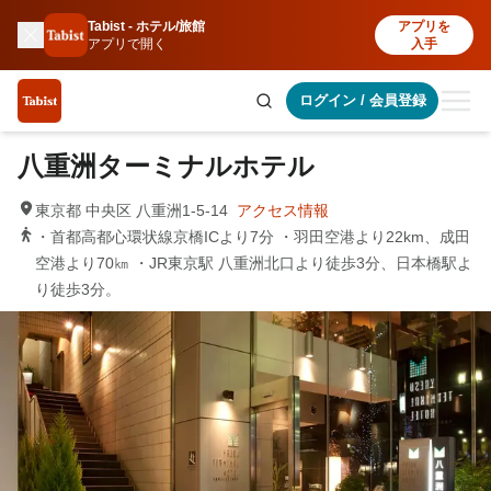
Tabist - ホテル/旅館
アプリを
アプリで開く
入手
ログイン
/
会員登録
八重洲ターミナルホテル
東京都 中央区 八重洲1-5-14
アクセス情報
・首都高都心環状線京橋ICより7分 ・羽田空港より22km、成田
空港より70㎞ ・JR東京駅 八重洲北口より徒歩3分、日本橋駅よ
り徒歩3分。