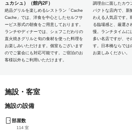
ュカシュ）（館内2F）
調理台に面したカウ
絶品グリルを楽しめるレストラン「Cache
パクトな店内で、新
Cache」では、洋食を中心としたセルフサ
わえる人気店です。
ービス形式の朝食をご用意しております。
る臨場感と、厳選さ
ランチやディナーでは、シェフこだわりの
慢。ランチタイムに
直火焼きグリルと旬の食材を使った料理を
多い名店ですが、そ
お楽しみいただけます。個室もございます
す。日本橋ならでは
のでご宴会にも対応可能です。ご宿泊のお
お楽しみください。
客様以外もご利用いただけます。
施設・客室
施設の設備
部屋数
114
 室