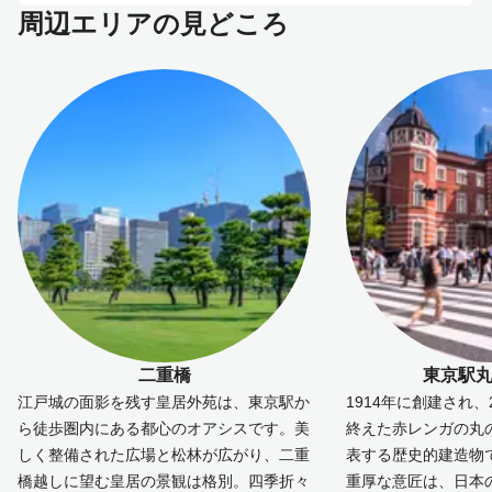
周辺エリアの見どころ
二重橋
東京駅
江戸城の面影を残す皇居外苑は、東京駅か
1914年に創建され、
ら徒歩圏内にある都心のオアシスです。美
終えた赤レンガの丸
しく整備された広場と松林が広がり、二重
表する歴史的建造物
橋越しに望む皇居の景観は格別。四季折々
重厚な意匠は、日本