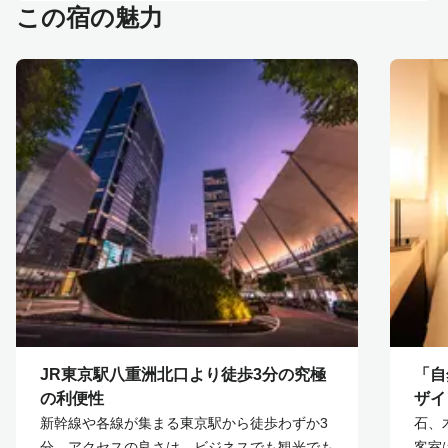
この宿の魅力
JR東京駅八重洲北口より徒歩3分の究極
「自
の利便性
ザイ
新幹線や各線が集まる東京駅から徒歩わずか3
石、
分。アクセスの良さは、ビジネスでも観光でも
客室