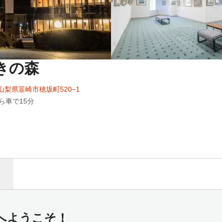
きの森
73山梨県韮崎市穂坂町520−1
から車で15分
へようこそ！