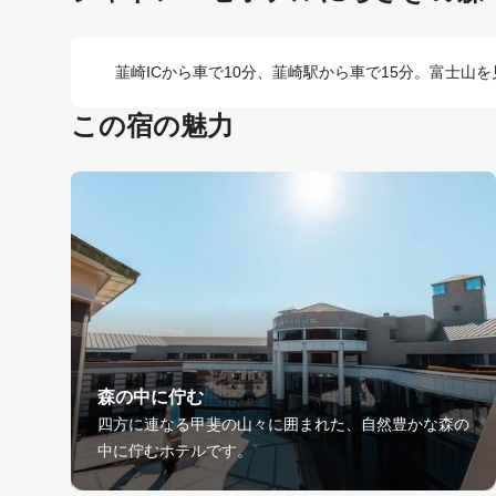
韮崎ICから車で10分、韮崎駅から車で15分。富士
この宿の魅力
森の中に佇む
四方に連なる甲斐の山々に囲まれた、自然豊かな森の
中に佇むホテルです。