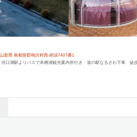
20 山梨県 南都留郡鳴沢村西 絶頭7407番1
 河口湖駅よりバスで本栖湖観光案内所行き 道の駅なるさわ下車 徒歩