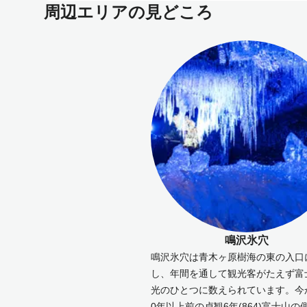
周辺エリアの見どころ
鳴沢氷穴
鳴沢氷穴は青木ヶ原樹海の東の入口
し、年間を通して観光客がたえず富
光のひとつに数えられています。今か
0年以上前の貞観6年(864)富士山の