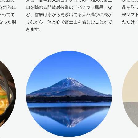
を灼熱に
山を眺める開放感抜群の「パノラマ風呂」な
品を取
下ってで
ど、雪解け水から湧き出でる天然温泉に浸か
桜ソフ
なった洞
りながら、体と心で富士山を愉しむことがで
ただけ
きます。