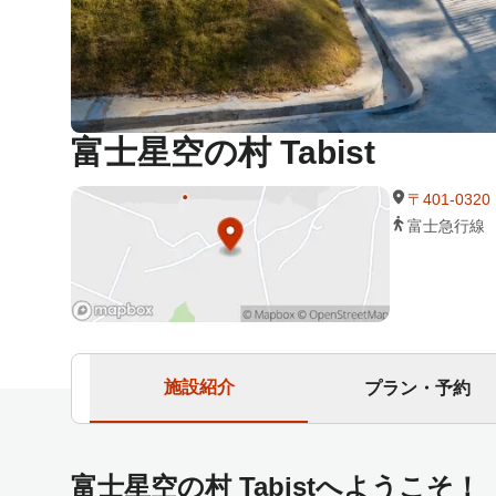
富士星空の村 Tabist
〒401-03
富士急行線
施設紹介
プラン・予約
富士星空の村 Tabistへようこそ！