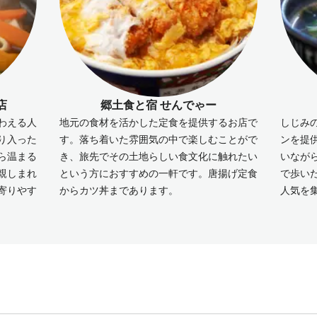
店
郷土食と宿 せんでゃー
わえる人
地元の食材を活かした定食を提供するお店で
しじみ
り入った
す。落ち着いた雰囲気の中で楽しむことがで
ンを提
ら温まる
き、旅先でその土地らしい食文化に触れたい
いなが
親しまれ
という方におすすめの一軒です。唐揚げ定食
で歩い
寄りやす
からカツ丼まであります。
人気を