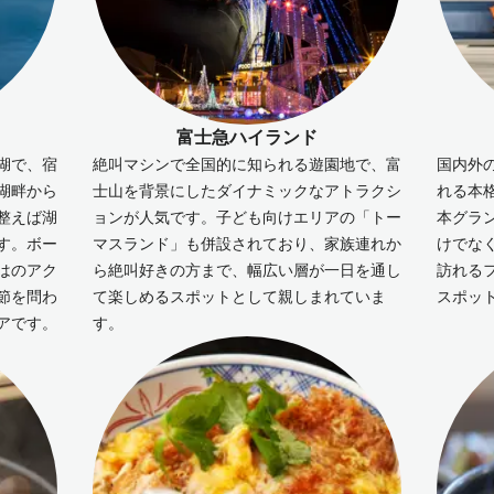
富士急ハイランド
湖で、宿
絶叫マシンで全国的に知られる遊園地で、富
国内外
湖畔から
士山を背景にしたダイナミックなアトラクシ
れる本
整えば湖
ョンが人気です。子ども向けエリアの「トー
本グラ
す。ボー
マスランド」も併設されており、家族連れか
けでな
はのアク
ら絶叫好きの方まで、幅広い層が一日を通し
訪れる
節を問わ
て楽しめるスポットとして親しまれていま
スポッ
アです。
す。