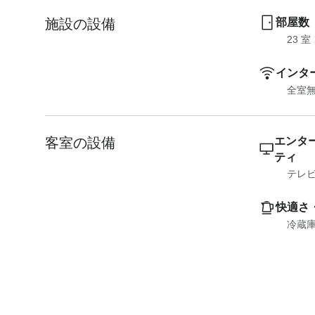
施設の設備
部屋数
23
 室
インタ
全室無
客室の設備
エンタ
ティ
テレ
快適さ
冷蔵