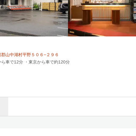
留郡山中湖村平野５０６−２９６
から車で12分 ・東京から車で約120分