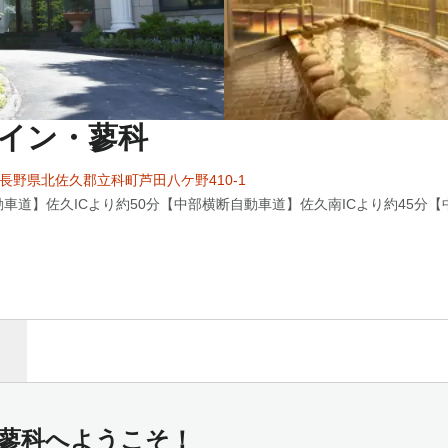
ム・イン・蓼科
09 長野県北佐久郡立科町芦田八ケ野410-1
車道】佐久ICより約50分【中部横断自動車道】佐久南ICより約45分【
ン・蓼科へようこそ！