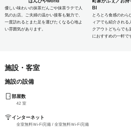
ばんびやworld
町家かふぇ／お持ち
BI
優しい味わいの抹茶だんごや抹茶ラテで人
気のお店。ご夫婦の温かい接客も魅力で、
とろとろ食感のわら
一度訪れるとまた足を運びたくなる心地よ
ィアでも紹介される
い雰囲気があります。
クアウトどちらでも
におすすめの一軒で
施設・客室
施設の設備
部屋数
42
 室
インターネット
全室無料Ｗi-Fi完備
 / 
全室無料Ｗi-Fi完備