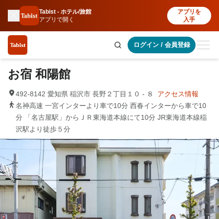
Tabist - ホテル/旅館
アプリを
アプリで開く
入手
ログイン
/
会員登録
お宿 和陽館
492-8142 愛知県 稲沢市 長野２丁目１０ - ８
アクセス情報
名神高速 一宮インターより車で10分 西春インターから車で10
分 「名古屋駅」からＪＲ東海道本線にて10分 JR東海道本線稲
沢駅より徒歩５分