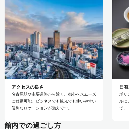
アクセスの良さ
日替
名古屋駅や主要道路から近く、都心へスムーズ
ボリ
に移動可能。ビジネスでも観光でも使いやすい
ルに
便利なロケーションが魅力です。
で、
館内での過ごし方