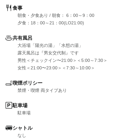
食事
朝食・夕食あり
 / 
朝食： 6：00～9：00

夕食：18：00～21：00(LO21:00)
共有風呂
大浴場「陽光の湯」「水想の湯」

露天風呂は『男女交代制』です

男性＜チェックイン〜21:00＞＜5:00～7:30＞

女性＜21:00〜23:00＞＜7:30～10:00＞
喫煙ポリシー
禁煙・喫煙 両タイプあり
駐車場
駐車場
シャトル
なし