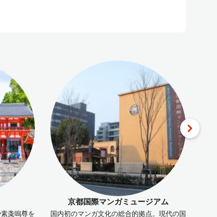
京都国際マンガミュージアム
や素戔嗚尊を
国内初のマンガ文化の総合的拠点。現代の国
京都