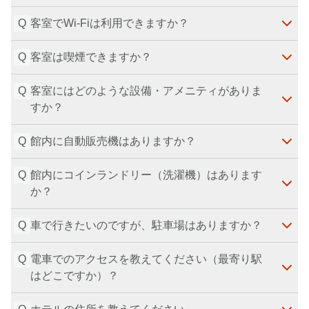
最終更新日
：
2026-07-29
Q
客室でWi-Fiは利用できますか？
申し訳ございませんが、荷物のお預かりは承っており
ません。
Q
最終更新日
客室は喫煙できますか？
：
2026-07-29
はい、全室無料Wi-Fiを完備しております。
最終更新日
：
2026-07-29
Q
客室にはどのような設備・アメニティがありま
申し訳ございませんが、全室禁煙です。
すか？
最終更新日
：
2026-07-29
Q
館内に自動販売機はありますか？
客室には、テレビ、ドライヤー、湯沸かしポット、ア
イロン、冷蔵庫がございます。アメニティは、シャン
Q
館内にコインランドリー（洗濯機）はあります
プー／コンディショナー／ボディーソープ、ハミガキ
はい、館内設備として自動販売機がございます。
か？
最終更新日
：
2026-07-29
セット、タオル／バスタオル、スリッパ、カミソリを
ご用意しております。
最終更新日
：
2026-07-29
Q
車で行きたいのですが、駐車場はありますか？
申し訳ございませんが、コインランドリー／洗濯機は
ございません。
Q
最終更新日
電車でのアクセスを教えてください（最寄り駅
：
2026-07-29
申し訳ございませんが、専用駐車場はございません。
はどこですか）？
近隣のコインパーキングをご利用ください。車で来館
の際は、阪神高速や阪神高速1号環状線を利用し「な