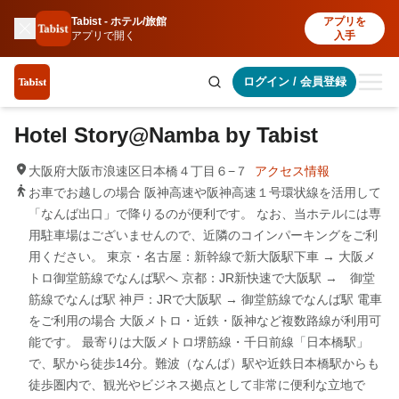
Tabist - ホテル/旅館
アプリを
アプリで開く
入手
ログイン
/
会員登録
Hotel Story@Namba by Tabist
大阪府大阪市浪速区日本橋４丁目６−７
アクセス情報
お車でお越しの場合 阪神高速や阪神高速１号環状線を活用して
「なんば出口」で降りるのが便利です。 なお、当ホテルには専
用駐車場はございませんので、近隣のコインパーキングをご利
用ください。 東京・名古屋：新幹線で新大阪駅下車 → 大阪メ
トロ御堂筋線でなんば駅へ 京都：JR新快速で大阪駅 → 御堂
筋線でなんば駅 神戸：JRで大阪駅 → 御堂筋線でなんば駅 電車
をご利用の場合 大阪メトロ・近鉄・阪神など複数路線が利用可
能です。 最寄りは大阪メトロ堺筋線・千日前線「日本橋駅」
で、駅から徒歩14分。難波（なんば）駅や近鉄日本橋駅からも
徒歩圏内で、観光やビジネス拠点として非常に便利な立地で