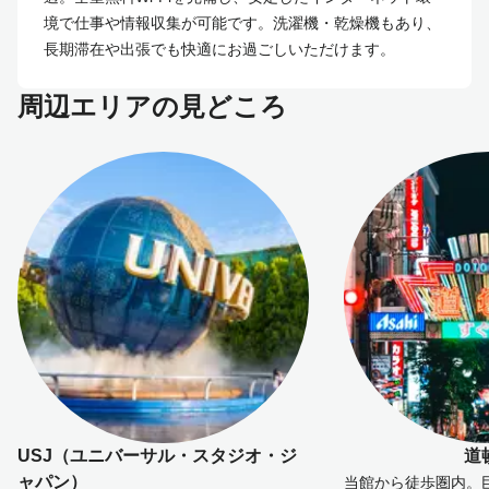
境で仕事や情報収集が可能です。洗濯機・乾燥機もあり、
長期滞在や出張でも快適にお過ごしいただけます。
周辺エリアの見どころ
USJ（ユニバーサル・スタジオ・ジ
道
ャパン）
当館から徒歩圏内。