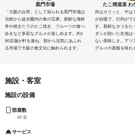
黒門市場
たこ焼道楽 わ
「大阪の台所」として知られる黒門市場は
外はカリッと、中は
当館から徒歩圏内の食の宝庫。新鮮な海鮮
が自慢で、行列がで
丼や焼きたてのたこ焼き、フルーツの食べ
す。新鮮なタコをた
歩きなど多彩なグルメが楽しめます。約1
ダシが効いた生地は
80店舗が軒を連ね、朝から活気にあふれ
ない美味しさ。アツ
る市場で大阪の食文化に触れられます。
グルメの真髄を味わ
施設・客室
施設の設備
部屋数
48
 室
サービス