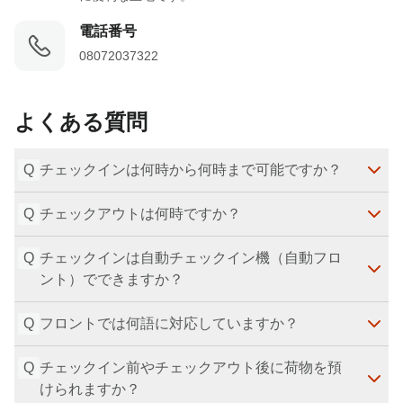
電話番号
08072037322
よくある質問
Q
チェックインは何時から何時まで可能ですか？
Q
チェックアウトは何時ですか？
チェックインは15:00から、最終24:00（00:00）まで
可能です。
Q
最終更新日
チェックインは自動チェックイン機（自動フロ
：
2026-07-29
チェックアウトは11:00です。
ント）でできますか？
最終更新日
：
2026-07-29
Q
フロントでは何語に対応していますか？
はい、施設に自動フロント（自動チェックイン機）が
ございます。
Q
最終更新日
チェックイン前やチェックアウト後に荷物を預
：
2026-07-29
フロントスタッフの対応可能言語は、日本語と英語で
けられますか？
す。