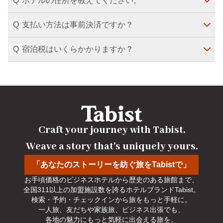
Q
ホテルの住所を教えてください。
んば出口」で降りるのが便利です。
最寄り駅は大阪メトロ堺筋線・千日前線「日本橋駅」
最終更新日
：
2026-07-29
で、駅から徒歩14分です。大阪メトロ・近鉄・阪神
Q
支払い方法は事前決済ですか？
など複数路線が利用可能で、難波（なんば）駅や近鉄
住所は大阪府大阪市浪速区日本橋4丁目6-7です。
最終更新日
：
2026-07-29
日本橋駅からも徒歩圏内です。
最終更新日
：
2026-07-29
Q
宿泊税はいくらかかりますか？
はい、OTA・Directの支払い方法は事前決済のみで
す。
最終更新日
：
2026-07-29
宿泊税は、5,000円以上～15,000円未満は200円、15,
000円以上～20,000円未満は400円、20,000円以上は
500円です。
最終更新日
：
2026-07-29
Craft your journey with Tabist.

Weave a story that's uniquely yours.
「あなたのストーリーを紡ぐ旅をTabistで」
お手頃価格のビジネスホテルから歴史のある旅館まで、

全国311以上の加盟施設数を誇るホテルブランドTabist。

検索・予約・チェックインから旅をもっと手軽に。

一人旅、友だちや家族旅、ビジネス出張でも、

各地の魅力にもっと気軽に出会える旅を。