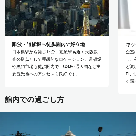
難波・道頓堀へ徒歩圏内の好立地
キッ
日本橋駅から徒歩14分、難波駅も近く大阪観
全室
光の拠点として理想的なロケーション。道頓堀
し、
や黒門市場も徒歩圏内で、USJや通天閣など主
ど調
要観光地へのアクセスも良好です。
Fi
る環
館内での過ごし方