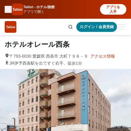
Tabist - ホテル/旅館
アプリを
アプリで開く
入手
ログイン
/
会員登録
ホテルオレール西条
〒793-0030 愛媛県 西条市 大町７９８－９
アクセス情報
JR伊予西条駅を出てすぐ右手、徒歩1分