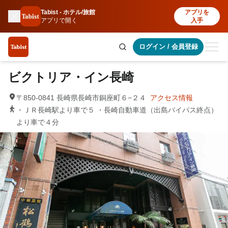
Tabist - ホテル/旅館
アプリを
アプリで開く
入手
ログイン
/
会員登録
ビクトリア・イン長崎
〒850-0841 長崎県長崎市銅座町６−２４
アクセス情報
・ＪＲ長崎駅より車で５ ・長崎自動車道（出島バイパス終点）
より車で４分