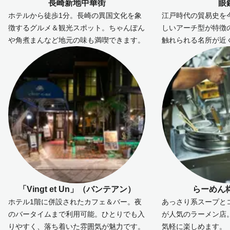
長崎新地中華街
眼
ホテルから徒歩1分。長崎の異国文化を象
江戸時代の貿易史を
徴するグルメ＆観光スポット。ちゃんぽん
しいアーチ型が特徴
や角煮まんなど地元の味も満喫できます。
触れられる名所が近
「Vingt et Un」（バンテアン）
らーめん
ホテル1階に併設されたカフェ＆バー。夜
あっさり系スープと
のバータイムまで利用可能。ひとりでも入
が人気のラーメン店
りやすく、落ち着いた雰囲気が魅力です。
気軽に楽しめます。