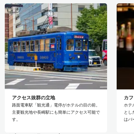
アクセス抜群の立地
カフ
路面電車駅「観光通」電停がホテルの目の前。
ホテ
主要観光地や長崎駅にも簡単にアクセス可能で
とし
す。
はバ