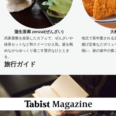
蒲生茶廊 zenzai(ぜんざい)
大
武家屋敷を改装したカフェで、ぜんざいや
地元で長年愛される
抹茶セットなど和スイーツが人気。庭を眺
揚げ定食などボリュ
めながらゆっくり過ごす贅沢なひととき
揃い、旅の途中の腹
を。
旅行ガイド