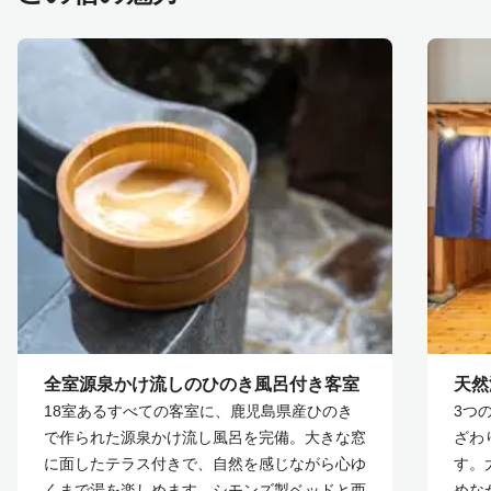
全室源泉かけ流しのひのき風呂付き客室
天然
18室あるすべての客室に、鹿児島県産ひのき
3つ
で作られた源泉かけ流し風呂を完備。大きな窓
ざわ
に面したテラス付きで、自然を感じながら心ゆ
す。
くまで湯を楽しめます。シモンズ製ベッドと西
めな