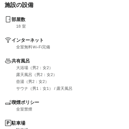
施設の設備
部屋数
18
 室
インターネット
全室無料Ｗi-Fi完備
共有風呂
大浴場（男2：女2）

露天風呂（男2：女2）

壺湯（男2：女2）

サウナ（男1：女1）
 / 
露天風呂
喫煙ポリシー
全室禁煙
駐車場