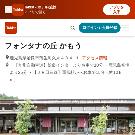
Tabist - ホテル/旅館
アプリを
アプリで開く
入手
ログイン
/
会員登録
フォンタナの丘 かもう
鹿児島県姶良市蒲生町久末４３４−１
アクセス情報
・【九州自動車道】姶良インターよりお車で10分 ・鹿児島空港
より25分 ・【ＪＲ日豊線】重富駅からお車で15分（約10ｋ
ｍ）