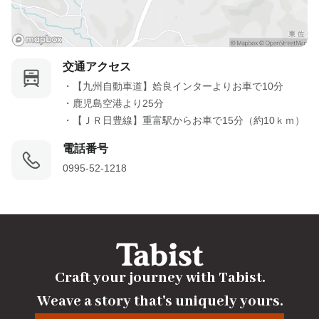
交通アクセス
・【九州自動車道】姶良インターよりお車で10分

・鹿児島空港より25分

・【ＪＲ日豊線】重富駅からお車で15分（約10ｋｍ）
電話番号
0995-52-1218
Craft your journey with Tabist.

Weave a story that's uniquely yours.