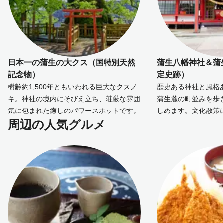
日本一の蒲生の大クス（国特別天然
蒲生八幡神社＆蒲
記念物）
定史跡）
樹齢約1,500年ともいわれる巨大なクスノ
歴史ある神社と風格
キ。神社の境内にそびえ立ち、荘厳な雰囲
蒲生麓の町並みを歩
気に包まれた癒しのパワースポットです。
しめます。文化散策
周辺の人気グルメ