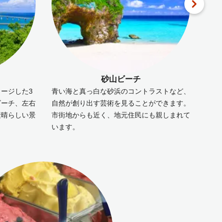
砂山ビーチ
ージした3
青い海と真っ白な砂浜のコントラストなど、
農家
ビーチ、左右
自然が創り出す芸術を見ることができます。
代表
素晴らしい景
市街地からも近く、地元住民にも親しまれて
イー
います。
しむ