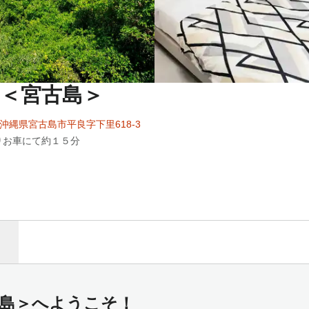
IMA＜宮古島＞
13 沖縄県宮古島市平良字下里618-3
りお車にて約１５分
A＜宮古島＞へようこそ！