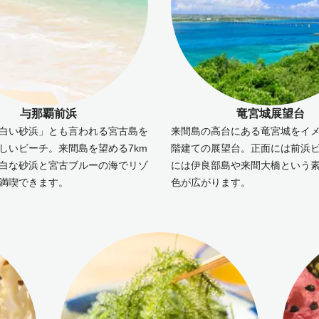
与那覇前浜
竜宮城展望台
白い砂浜」とも言われる宮古島を
来間島の高台にある竜宮城をイメ
しいビーチ。来間島を望める7km
階建ての展望台。正面には前浜
白な砂浜と宮古ブルーの海でリゾ
には伊良部島や来間大橋という
満喫できます。
色が広がります。