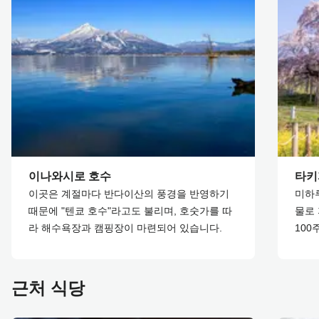
이나와시로 호수
타키
이곳은 계절마다 반다이산의 풍경을 반영하기
미하
때문에 "텐쿄 호수"라고도 불리며, 호숫가를 따
물로 
라 해수욕장과 캠핑장이 마련되어 있습니다.
100
근처 식당