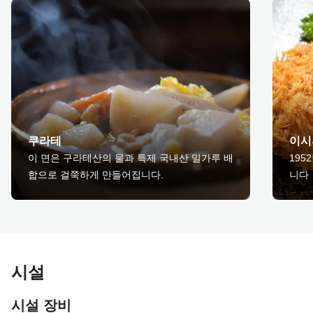
쿠라테
이시
이 면은 구라테산의 물과 특제 국내산 밀가루 배
195
합으로 걸쭉하게 만들어집니다.
니다
시설
시설 장비