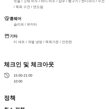
칫솔
 / 
고체 비누
 / 
바디 비누
 / 
샴푸
 / 
헹구기
 / 
컨디셔너
 / 
수건
/ 
목욕 수건
 / 
면도칼
룸웨어
슬리퍼
 / 
유카타
기타
티 세트
 / 
개별 냉방
 / 
목욕가운
 / 
안전한
체크인 및 체크아웃
15:00-21:00
10:00
정책