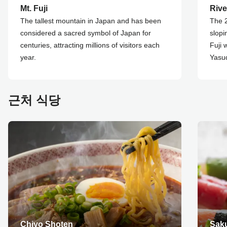
Mt. Fuji
Rive
The tallest mountain in Japan and has been
The 2
considered a sacred symbol of Japan for
slopi
centuries, attracting millions of visitors each
Fuji 
year.
Yasu
근처 식당
Chiyo Shoten
Sak