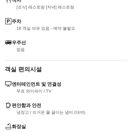
식사
[조식] 레스토랑 [저녁] 레스토랑
주차
18 객실 여유 있음 - 예약 불필요
우주선
없음
객실 편의시설
엔터테인먼트 및 연결성
무료 와이파이
 / 
TV
편안함과 안전
냉장고
 / 
뜨거운 물 끓이는 냄비 (대여)
화장실