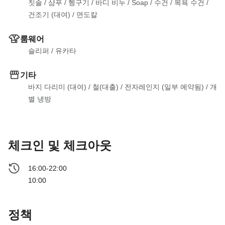
칫솔
 / 
샴푸
 / 
헹구기
 / 
바디 비누
 / 
Soap
 / 
수건
 / 
목욕 수건
 / 
건조기 (대여)
 / 
면도칼
룸웨어
슬리퍼
 / 
유카타
기타
바지 다리미 (대여)
 / 
철(대출)
 / 
전자레인지 (일부 예약됨)
 / 
개
별 냉방
체크인 및 체크아웃
16:00-22:00
10:00
정책