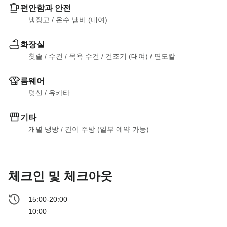
편안함과 안전
냉장고
 / 
온수 냄비 (대여)
화장실
칫솔
 / 
수건
 / 
목욕 수건
 / 
건조기 (대여)
 / 
면도칼
룸웨어
덧신
 / 
유카타
기타
개별 냉방
 / 
간이 주방 (일부 예약 가능)
체크인 및 체크아웃
15:00-20:00
10:00