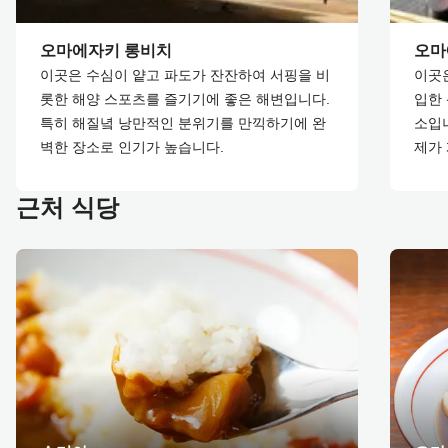
오마에자키 롱비치
오마
이곳은 수심이 얕고 파도가 잔잔하여 서핑을 비
이곳
롯한 해양 스포츠를 즐기기에 좋은 해변입니다.
입한 
특히 해질녘 낭만적인 분위기를 만끽하기에 완
소입니
벽한 장소로 인기가 높습니다.
제가
근처 식당