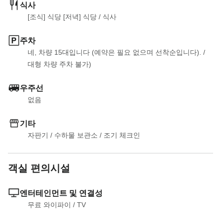
식사
[조식] 식당 [저녁] 식당
 / 
식사
주차
네, 차량 15대입니다 (예약은 필요 없으며 선착순입니다).
 / 
대형 차량 주차 불가)
우주선
없음
기타
자판기
 / 
수하물 보관소
 / 
조기 체크인
객실 편의시설
엔터테인먼트 및 연결성
무료 와이파이
 / 
TV