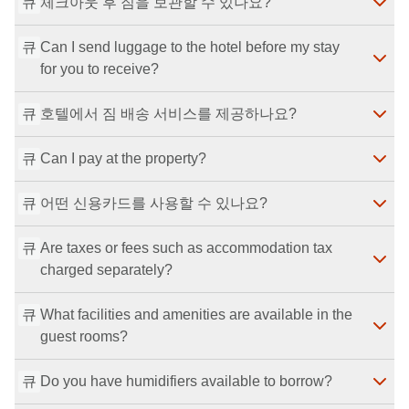
큐
체크아웃 후 짐을 보관할 수 있나요?
Yes. Before check-in, please use the lockable storage 
area on the right side of the entrance. It’s available 
큐
Can I send luggage to the hotel before my stay 
even when staff are away. Space is for about 5 
죄송하지만 체크아웃 후에는 짐을 보관해 드릴 수 없습
for you to receive?
suitcases; since items are tied to the wall, width is not 
니다.
최종 수정일
：
2026-07-29
a concern.
최종 수정일
：
2026-07-29
큐
호텔에서 짐 배송 서비스를 제공하나요?
We’re sorry, but we do not accept luggage deliveries 
sent to the property in advance.
큐
최종 수정일
Can I pay at the property?
：
2026-07-29
We’re sorry, but we do not offer luggage shipping 
services from the property.
큐
최종 수정일
어떤 신용카드를 사용할 수 있나요?
：
2026-07-29
We’re sorry, but payment at the property is not 
available. Payment is by advance payment only.
큐
최종 수정일
Are taxes or fees such as accommodation tax 
：
2026-07-29
We accept VISA, MasterCard, JCB, and AMEX.
charged separately?
최종 수정일
：
2026-07-29
큐
What facilities and amenities are available in the 
Yes. The accommodation tax is not included in the 
guest rooms?
room rate and must be paid directly at the property. 
Accommodation tax, bathing tax, city tax, and service 
큐
Do you have humidifiers available to borrow?
charges are collected separately on site.
All rooms include free Wi-Fi, a TV, hair dryer, electric 
최종 수정일
：
2026-07-29
kettle, refrigerator, washlet toilet, and individual air 