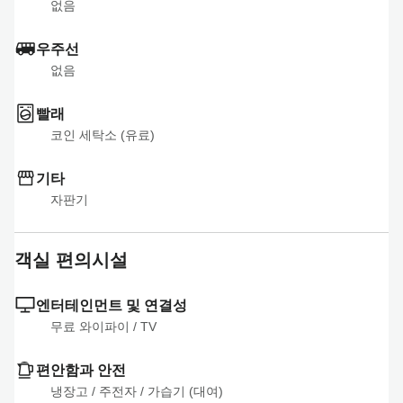
없음
우주선
없음
빨래
코인 세탁소 (유료)
기타
자판기
객실 편의시설
엔터테인먼트 및 연결성
무료 와이파이
 / 
TV
편안함과 안전
냉장고
 / 
주전자
 / 
가습기 (대여)