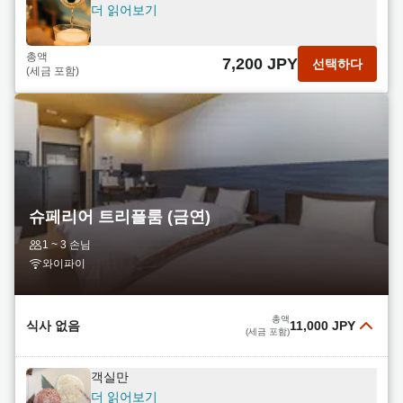
더 읽어보기
총액
7,200 JPY
선택하다
(세금 포함)
슈페리어 트리플룸 (금연)
1 ~ 3 손님
와이파이
총액
식사 없음
11,000 JPY
(세금 포함)
객실만
더 읽어보기