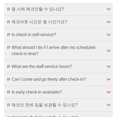
큐
몇 시에 체크인할 수 있나요?
큐
체크아웃 시간은 몇 시인가요?
Check-in is available from 15:00 until 29:00 (5:00 the 
next morning).
큐
최종 수정일
Is check-in self-service?
：
2026-07-29
Check-out is at 11:00.
최종 수정일
：
2026-07-29
큐
What should I do if I arrive after my scheduled 
Yes, we use a self check-in system.
check-in time?
최종 수정일
：
2026-07-29
큐
What are the staff service hours?
예정된 체크인 시간 이후에 도착하실 경우, 숙소로 미리 
연락해 주시기 바랍니다.
큐
최종 수정일
Can I come and go freely after check-in?
：
2026-07-29
Staff are available from 10:00 to 22:30.
최종 수정일
：
2026-07-29
큐
Is early check-in available?
Yes, once you have checked in, you may come and go 
freely.
큐
최종 수정일
체크인 전에 짐을 보관할 수 있나요?
：
2026-07-29
We’re sorry, but early check-in is not available.
최종 수정일
：
2026-07-29