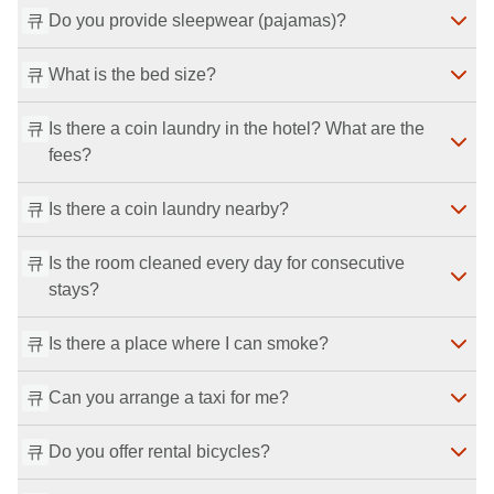
큐
Do you provide sleepwear (pajamas)?
conditioning. Amenities include a toothbrush set, 
Yes, humidifiers are available for loan.
최종 수정일
：
2026-07-29
towels and bath towels, shampoo/conditioner/body 
큐
What is the bed size?
soap, a bath set, and a brush.
Yes. Sleepwear is available for a fee in front of the 
최종 수정일
：
2026-07-29
elevator.
큐
최종 수정일
Is there a coin laundry in the hotel? What are the 
：
2026-07-29
The single bed is 190 cm long and 90 cm wide.
fees?
최종 수정일
：
2026-07-29
큐
Is there a coin laundry nearby?
Yes, there is one coin laundry washing machine in the 
hotel. Washing is 300 yen per load, and the dryer is 
큐
Is the room cleaned every day for consecutive 
100 yen per 30 minutes. Unscented detergent is 
Yes, there is an external coin laundry within a 5-
stays?
automatically dispensed.
minute walk from the hotel.
최종 수정일
：
2026-07-29
최종 수정일
：
2026-07-29
큐
Is there a place where I can smoke?
We’re sorry, but we do not provide daily cleaning 
during your stay. Rooms are cleaned once every three 
큐
Can you arrange a taxi for me?
days.
Yes. Please use the smoking areas on the 2nd and 
최종 수정일
：
2026-07-29
3rd floors. If you smoke in the room or on the balcony, 
큐
Do you offer rental bicycles?
we will charge deodorizing/cleaning fees and the full 
We’re sorry, but we do not arrange taxis.
최종 수정일
：
2026-07-29
room rate for the period the room cannot be sold.