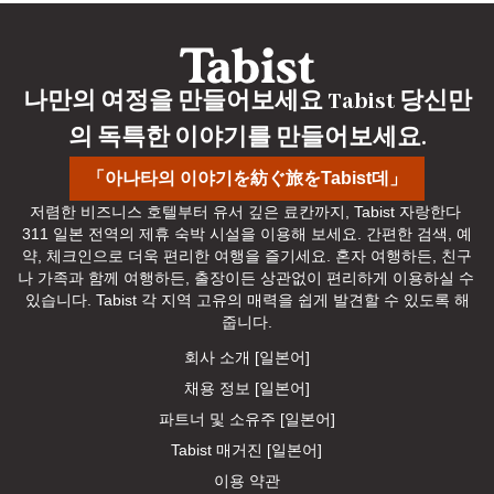
applies. This also applies if your birthday is on the 
Takenobu Inari Shrine.
최종 수정일
：
2026-07-29
check-out date.
최종 수정일
：
2026-07-29
나만의 여정을 만들어보세요 Tabist 당신만
의 독특한 이야기를 만들어보세요.
「아나타의 이야기を紡ぐ旅をTabist데」
저렴한 비즈니스 호텔부터 유서 깊은 료칸까지, Tabist 자랑한다 
311 일본 전역의 제휴 숙박 시설을 이용해 보세요. 간편한 검색, 예
약, 체크인으로 더욱 편리한 여행을 즐기세요. 혼자 여행하든, 친구
나 가족과 함께 여행하든, 출장이든 상관없이 편리하게 이용하실 수 
있습니다. Tabist 각 지역 고유의 매력을 쉽게 발견할 수 있도록 해
줍니다.
회사 소개 [일본어]
채용 정보 [일본어]
파트너 및 소유주 [일본어]
Tabist 매거진 [일본어]
이용 약관