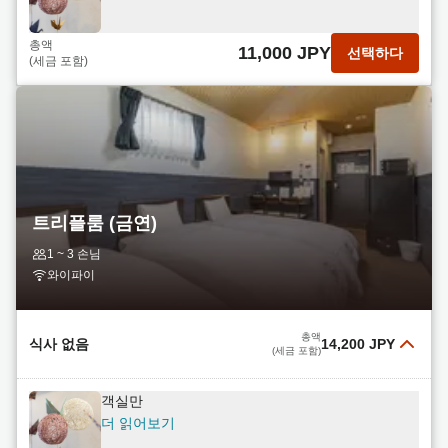
총액
11,000 JPY
선택하다
(세금 포함)
트리플룸 (금연)
1 ~ 3 손님
와이파이
총액
식사 없음
14,200 JPY
(세금 포함)
객실만
더 읽어보기