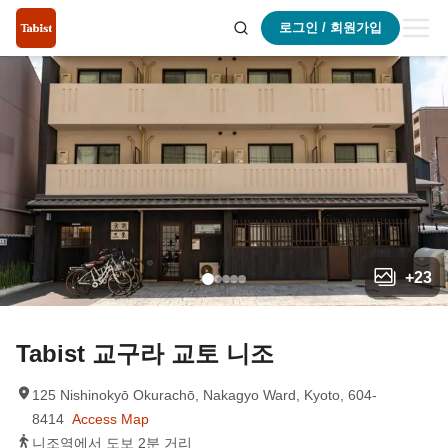
로그인 / 회원가입
+
23
Tabist 교구라 교토 니조
125 Nishinokyō Okurachō, Nakagyo Ward, Kyoto, 604-
8414
Access Map
니조역에서 도보 2분 거리