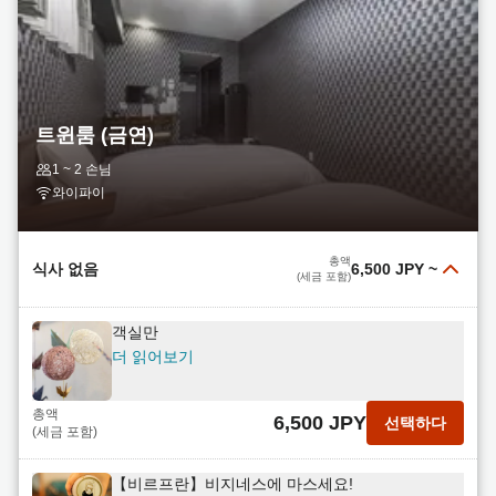
트윈룸 (금연)
1 ~ 2 손님
와이파이
총액
식사 없음
6,500 JPY
~
(세금 포함)
객실만
더 읽어보기
총액
6,500 JPY
선택하다
(세금 포함)
【비르프란】비지네스에 마스세요!