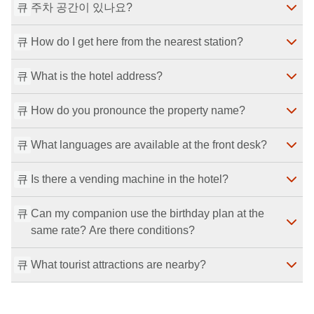
최종 수정일
：
2026-07-29
큐
주차 공간이 있나요?
We’re sorry, but we do not offer bicycle rentals.
최종 수정일
：
2026-07-29
큐
How do I get here from the nearest station?
We’re sorry, but we do not have parking.
최종 수정일
：
2026-07-29
큐
What is the hotel address?
The nearest station is Nijo Station, a 2-minute walk 
away.
큐
최종 수정일
How do you pronounce the property name?
：
2026-07-29
125 Nishinokyo Ogura-cho, Nakagyo-ku, Kyoto-shi, 
Kyoto 604-8414, Japan.
큐
최종 수정일
What languages are available at the front desk?
：
2026-07-29
The property name is pronounced “Kyogura Kyoto 
Nijo.”
큐
최종 수정일
Is there a vending machine in the hotel?
：
2026-07-29
Front desk service is available in Japanese.
최종 수정일
：
2026-07-29
큐
Can my companion use the birthday plan at the 
Yes, there is a vending machine in the hotel.
same rate? Are there conditions?
최종 수정일
：
2026-07-29
큐
What tourist attractions are nearby?
Yes. If you show an ID that confirms it is your birthday 
on the day, your companion can also stay at the 
birthday plan rate. If you forget your ID, the regular rate 
Nearby attractions include Nijo Castle, Nijo Jinya, and 