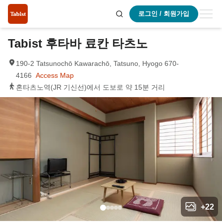
로그인 / 회원가입
Tabist 후타바 료칸 타츠노
190-2 Tatsunochō Kawarachō, Tatsuno, Hyogo 670-
4166
Access Map
혼타츠노역(JR 기신선)에서 도보로 약 15분 거리
+
22