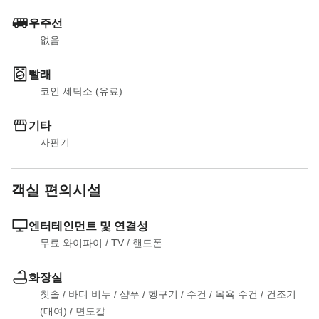
우주선
없음
빨래
코인 세탁소 (유료)
기타
자판기
객실 편의시설
엔터테인먼트 및 연결성
무료 와이파이
 / 
TV
 / 
핸드폰
화장실
칫솔
 / 
바디 비누
 / 
샴푸
 / 
헹구기
 / 
수건
 / 
목욕 수건
 / 
건조기 
(대여)
 / 
면도칼