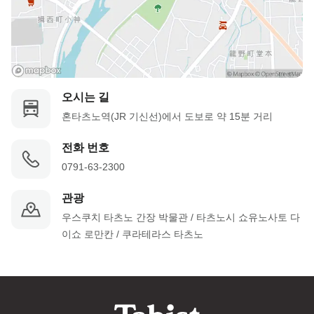
오시는 길
혼타츠노역(JR 기신선)에서 도보로 약 15분 거리
전화 번호
0791-63-2300
관광
우스쿠치 타츠노 간장 박물관 / 타츠노시 쇼유노사토 다
이쇼 로만칸 / 쿠라테라스 타츠노