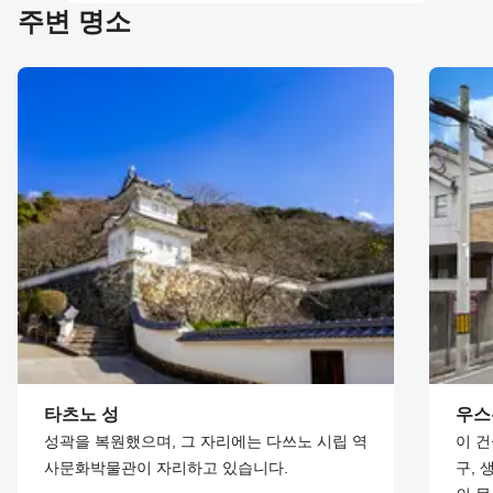
주변 명소
타츠노 성
우스
성곽을 복원했으며, 그 자리에는 다쓰노 시립 역
이 건
사문화박물관이 자리하고 있습니다.
구, 