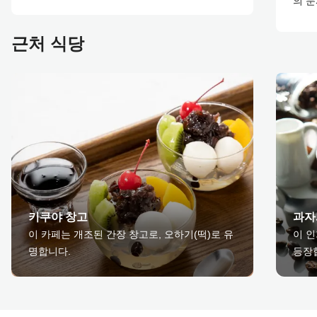
의 
근처 식당
키쿠야 창고
과자
이 카페는 개조된 간장 창고로, 오하기(떡)로 유
이 인
명합니다.
등장