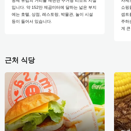
중세 유럽의 거리를 재현한 주거형 리조트 시설
사세
입니다. 약 152만 제곱미터에 달하는 넓은 부지
쇼핑몰
에는 호텔, 상점, 레스토랑, 박물관, 놀이 시설
셉트를
등이 들어서 있습니다.
주하는
게 큰
근처 식당