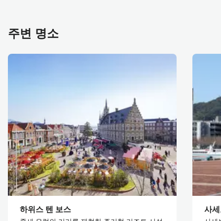
주변 명소
하위스 텐 보스
사세