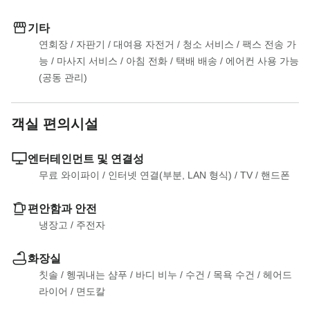
기타
연회장
 / 
자판기
 / 
대여용 자전거
 / 
청소 서비스
 / 
팩스 전송 가
능
 / 
마사지 서비스
 / 
아침 전화
 / 
택배 배송
 / 
에어컨 사용 가능 
(공동 관리)
객실 편의시설
엔터테인먼트 및 연결성
무료 와이파이
 / 
인터넷 연결(부분, LAN 형식)
 / 
TV
 / 
핸드폰
편안함과 안전
냉장고
 / 
주전자
화장실
칫솔
 / 
헹궈내는 샴푸
 / 
바디 비누
 / 
수건
 / 
목욕 수건
 / 
헤어드
라이어
 / 
면도칼