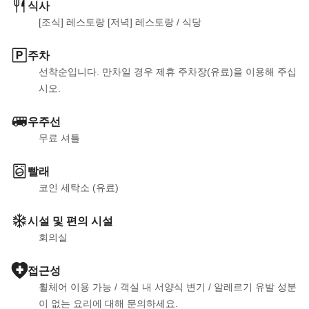
식사
[조식] 레스토랑 [저녁] 레스토랑
 / 
식당
주차
선착순입니다. 만차일 경우 제휴 주차장(유료)을 이용해 주십
시오.
우주선
무료 셔틀
빨래
코인 세탁소 (유료)
시설 및 편의 시설
회의실
접근성
휠체어 이용 가능
 / 
객실 내 서양식 변기
 / 
알레르기 유발 성분
이 없는 요리에 대해 문의하세요.