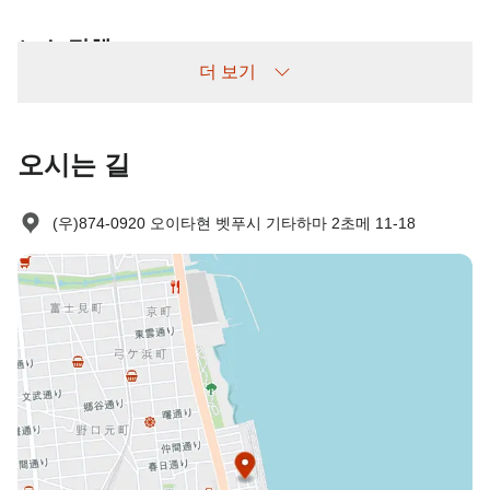
노쇼 정책
더 보기
다음과 같이 청구됩니다:
사전 취소 없이 예약 후 나타나지 않을 경우: 숙박비 100% 부과
오시는 길
(우)874-0920 오이타현 벳푸시 기타하마 2초메 11-18