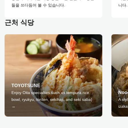
들을 쓰다듬어 볼 수 있습니다.
니다.
근처 식당
TOYOTSUNE
Nood
Enjoy Oita specialties such as tempura rice
bowl, ryukyu, toriten, sekihaji, and seki saba)
A sty
→
izak