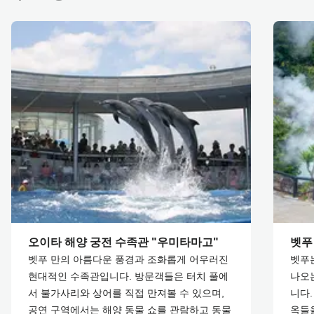
오이타 해양 궁전 수족관 "우미타마고"
벳푸
벳푸 만의 아름다운 풍경과 조화롭게 어우러진
벳푸는
현대적인 수족관입니다. 방문객들은 터치 풀에
나오는
서 불가사리와 상어를 직접 만져볼 수 있으며,
니다.
공연 구역에서는 해양 동물 쇼를 관람하고 동물
옥들