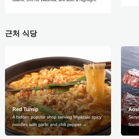
근처 식당
Red Turnip
Aos
A hidden popular shop serving Miyazaki spicy
Servi
noodles with garlic and chili pepper →
Nanba