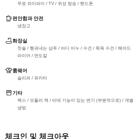
무료 와이파이
 / 
TV
 / 
위성 방송
 / 
핸드폰
편안함과 안전
냉장고
화장실
칫솔
 / 
헹궈내는 샴푸
 / 
바디 비누
 / 
수건
 / 
목욕 수건
 / 
헤어드
라이어
 / 
면도칼
룸웨어
슬리퍼
 / 
유카타
기타
팩스
 / 
모듈러 잭
 / 
비데 기능이 있는 변기 (부분적으로)
 / 
개별 
냉방
체크인 및 체크아웃