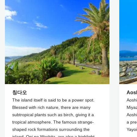
칭다오
Aos
The island itself is said to be a power spot.
Aoshi
Blessed with rich nature, there are many
Miyaz
subtropical plants such as birch, giving it a
Aoshi
tropical atmosphere. The famous strange-
a pre
shaped rock formations surrounding the
Yayoi
island, Oni no Washita, are also a highlight.