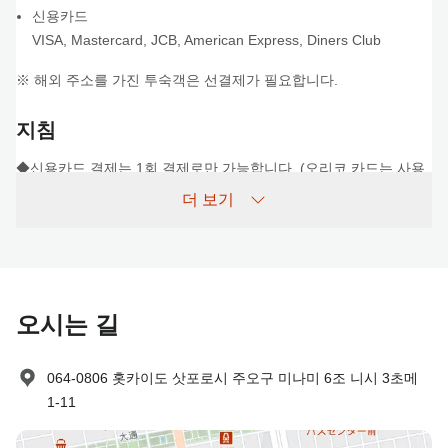
신용카드
VISA
,
Mastercard
,
JCB
,
American Express
,
Diners Club
※ 해외 주소를 가진 투숙객은 선결제가 필요합니다.
지침
◆신용카드 결제는 1회 결제로만 가능합니다. (오리코 카드는 사용
할 수 없습니다.)
더 보기
문신이 있거나 술에 취한 사람은 공중목욕탕을 이용할 수 없습니다.
프런트 데스크는 오전 6시부터 자정까지 운영합니다. 야간에 비상
상황이 발생할 경우 1층 프런트 데스크의 벨을 눌러주시기 바랍니
다.
체크인 시간에 늦으실 경우 미리 알려주시기 바랍니다. 늦으실 것
오시는 길
같으면 예약 취소를 위해 미리 알려주시기 바랍니다.
저희는 자체 주차장을 보유하고 있지 않지만, 동전 투입식 주차장을
064-0806 홋카이도 삿포로시 주오구 미나미 6조 니시 3초메
소개해 드리겠습니다.
1-11
타임스 스스키노 6.3 1800엔, 카비스 파크 7.4 1800엔. 코인 주차
장은 예약이 불가능합니다.