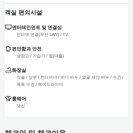
객실 편의시설
엔터테인먼트 및 연결성
인터넷 연결(무선 LAN)
 / 
TV
편안함과 안전
냉장고
 / 
가습기
 / 
철(대출)
화장실
칫솔
 / 
샴푸
 / 
컨디셔너
 / 
바디 비누
 / 
얼굴 세안 비누
 / 
수건
 / 
목욕 수건
 / 
헤어드라이어
룸웨어
덧신