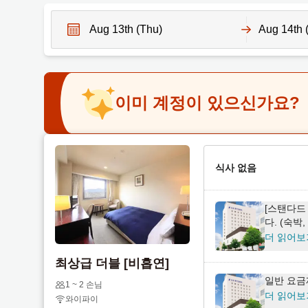
N
N
a
a
v
v
이미 계정이 있으신가요?
i
i
g
g
a
a
t
t
e
식사 없음
e
f
b
o
a
[스탠다드
r
c
다. (숙박
w
k
더 읽어보
a
w
최상급 더블 [비흡연]
r
a
일반 요금
d
r
1 ~ 2 손님
더 읽어보
와이파이
t
d