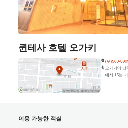
퀸테사 호텔 오가키
(우)503-0
오가키역 남쪽
에서 15분 
이용 가능한 객실