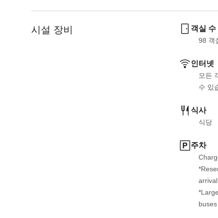
e
t
.
e
P
.
시설 장비
객실 수
r
P
98
 객
e
r
s
e
인터넷
s
s
모든 
t
s
수 있
h
t
e
h
식사
q
e
식당
u
q
e
u
주차
s
e
Charge
t
s
*Reser
i
t
arriva
o
i
*Large
n
o
buses 
m
n