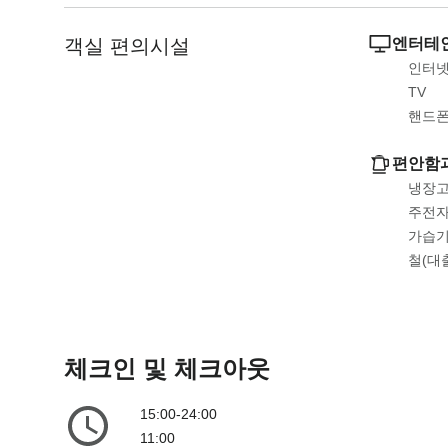
a
m
r
a
객실 편의시설
엔터테인
k
r
인터넷
k
k
TV
e
k
핸드
y
e
t
y
편안함
o
t
냉장
g
o
주전
e
g
가습
t
e
철(대
t
t
h
t
e
h
k
e
체크인 및 체크아웃
e
k
y
e
15:00-24:00
b
y
11:00
o
b