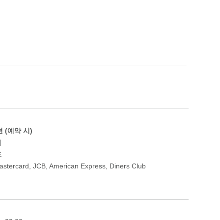
 (예약 시)
이
드
astercard
,
JCB
,
American Express
,
Diners Club