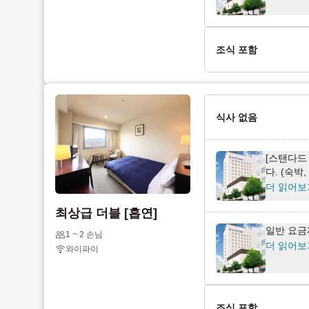
o
t
i
o
n
i
조식 포함
t
n
e
t
[스탠다드
r
e
니다. (조
a
r
식사 없음
더 읽어보
c
a
t
c
w
t
[스탠다드
다. (숙박
i
w
더 읽어보
t
i
h
t
최상급 더블 [흡연]
t
h
일반 요금
1 ~ 2 손님
h
t
더 읽어보
와이파이
e
h
c
e
a
c
l
a
조식 포함