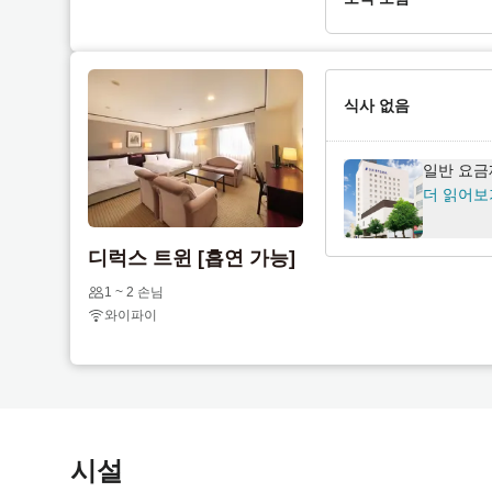
e
l
n
e
[스탠다드
d
n
니다. (조
a
d
식사 없음
더 읽어보
r
a
a
r
일반 요금
n
a
더 읽어보
d
n
s
d
디럭스 트윈 [흡연 가능]
e
s
l
e
1 ~ 2 손님
e
l
와이파이
c
e
t
c
a
t
d
a
a
d
시설
t
a