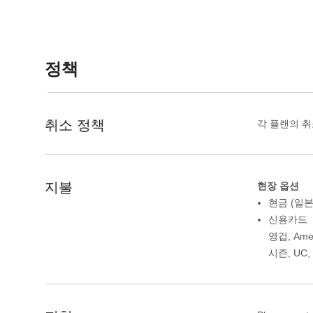
a
o
r
a
d
r
s
d
정책
h
s
o
h
r
o
취소 정책
각 플랜의 취
t
r
c
t
u
c
t
u
지불
현장 옵션
s
t
현금 (일본
f
s
신용카드
o
f
영겁
,
Ame
r
o
시즌
,
UC
,
c
r
h
c
a
h