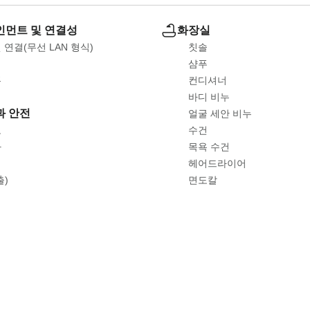
먼트 및 연결성
화장실
 연결(무선 LAN 형식)
칫솔
샴푸
폰
컨디셔너
바디 비누
과 안전
얼굴 세안 비누
고
수건
자
목욕 수건
기
헤어드라이어
출)
면도칼