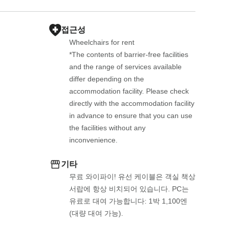
접근성
Wheelchairs for rent 

*The contents of barrier-free facilities 
and the range of services available 
differ depending on the 
accommodation facility. Please check 
directly with the accommodation facility 
in advance to ensure that you can use 
the facilities without any 
inconvenience.
기타
무료 와이파이! 유선 케이블은 객실 책상 
서랍에 항상 비치되어 있습니다. PC는 
유료로 대여 가능합니다: 1박 1,100엔 
(대량 대여 가능).