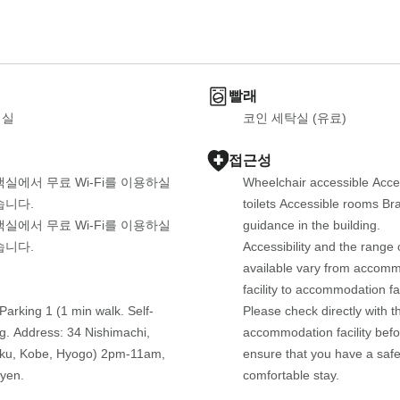
빨래
객실
코인 세탁실 (유료)
접근성
객실에서 무료 Wi-Fi를 이용하실 
Wheelchair accessible Acces
습니다.
toilets Accessible rooms Brai
객실에서 무료 Wi-Fi를 이용하실 
guidance in the building.

습니다.
Accessibility and the range o
available vary from accomm
facility to accommodation faci
Parking 1 (1 min walk. Self-
Please check directly with th
g. Address: 34 Nishimachi, 
accommodation facility befo
ku, Kobe, Hyogo) 2pm-11am, 
ensure that you have a safe
 yen.
comfortable stay.