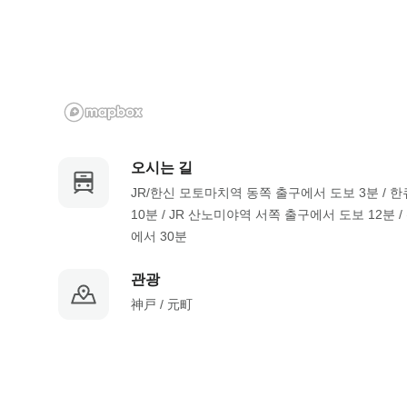
a
m
r
a
k
r
k
k
e
k
y
e
t
y
o
t
오시는 길
g
o
JR/한신 모토마치역 동쪽 출구에서 도보 3분 / 
e
g
10분 / JR 산노미야역 서쪽 출구에서 도보 12분 
t
e
에서 30분
t
t
h
t
관광
e
h
神戸 / 元町
k
e
e
k
y
e
b
y
o
b