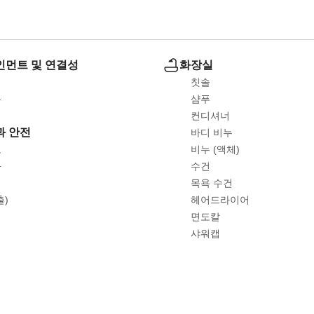
먼트 및 연결성
화장실
칫솔
폰
샴푸
컨디셔너
과 안전
바디 비누
고
비누 (액체)
자
수건
기
목욕 수건
출)
헤어드라이어
면도칼
샤워캡