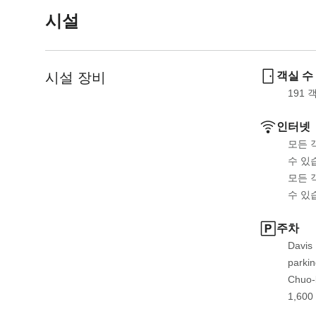
o
t
시설
i
o
n
i
t
n
시설 장비
객실 수
e
t
r
e
191
 
a
r
인터넷
c
a
t
c
모든 
w
t
수 있
i
w
모든 
t
i
수 있
h
t
주차
t
h
h
t
Davis 
e
h
parkin
c
e
Chuo-
a
c
1,600
l
a