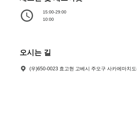
e
t
.
e
15:00-29:00
P
.
10:00
r
P
e
r
s
e
s
s
오시는 길
t
s
h
t
e
h
(우)650-0023 효고현 고베시 주오구 사카에마치도리 
q
e
u
q
e
u
s
e
t
s
i
t
o
i
n
o
m
n