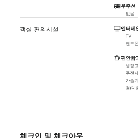
우주선
e
l
n
e
없음
d
n
객실 편의시설
a
d
엔터테인
r
a
TV
a
r
핸드
n
a
d
n
편안함
s
d
냉장
e
s
주전
l
e
가습
e
l
철(대
c
e
t
c
a
t
d
a
a
d
t
a
체크인 및 체크아웃