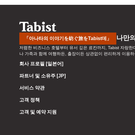
a
o
r
a
d
r
s
d
h
s
나만의
「아나타의 이야기を紡ぐ旅をTabist데」
o
h
저렴한 비즈니스 호텔부터 유서 깊은 료칸까지, Tabist 자랑한
r
o
나 가족과 함께 여행하든, 출장이든 상관없이 편리하게 이용하실 
t
r
회사 프로필 [일본어]
c
t
u
c
파트너 및 소유주 [JP]
t
u
s
t
서비스 약관
f
s
고객 정책
o
f
r
o
고객 및 예약 지원
c
r
h
c
a
h