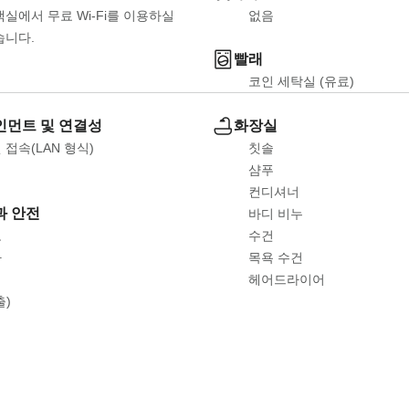
객실에서 무료 Wi-Fi를 이용하실 
없음
습니다.
빨래
코인 세탁실 (유료)
먼트 및 연결성
화장실
 접속(LAN 형식)
칫솔
샴푸
컨디셔너
과 안전
바디 비누
고
수건
자
목욕 수건
기
헤어드라이어
출)