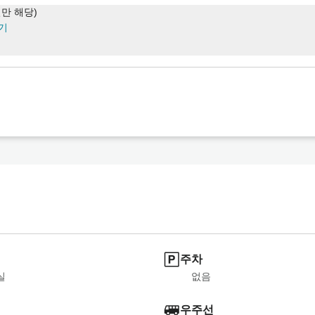
실만 해당)
기
주차
실
없음
우주선