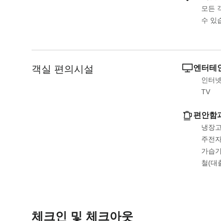
a
m
모든 
r
a
수 있
k
r
k
k
e
k
y
e
객실 편의시설
엔터테인
t
y
인터넷
o
t
TV
g
o
e
g
편안함
t
e
냉장
t
t
주전
h
t
가습
e
h
철(대
k
e
e
k
y
e
b
y
체크인 및 체크아웃
o
b