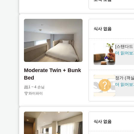
e
l
n
e
[스탠다드
d
n
더 읽어보
a
d
식사 없음
r
a
a
r
[스탠다드
n
a
더 읽어보
d
n
s
d
Moderate Twin + Bunk
e
s
Bed
l
e
정가 (객
더 읽어보
e
l
1 ~ 4 손님
c
e
와이파이
t
c
a
t
d
a
a
d
식사 없음
t
a