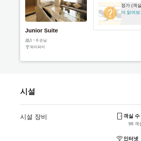
e
t
정가 (객
.
e
더 읽어보
P
.
r
P
Junior Suite
e
r
s
e
1 ~ 6 손님
s
s
와이파이
t
s
h
t
e
h
q
e
u
q
시설
e
u
s
e
t
s
i
t
시설 장비
객실 수
o
i
98
 객
n
o
m
n
인터넷