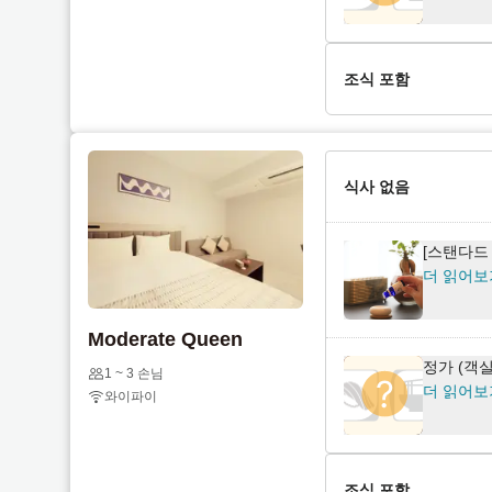
o
t
i
o
n
i
조식 포함
t
n
e
t
[스탠다드
r
e
더 읽어보
a
r
식사 없음
c
a
t
c
w
t
[스탠다드
더 읽어보
i
w
t
i
h
t
Moderate Queen
t
h
정가 (객
1 ~ 3 손님
h
t
더 읽어보
와이파이
e
h
c
e
a
c
l
a
조식 포함