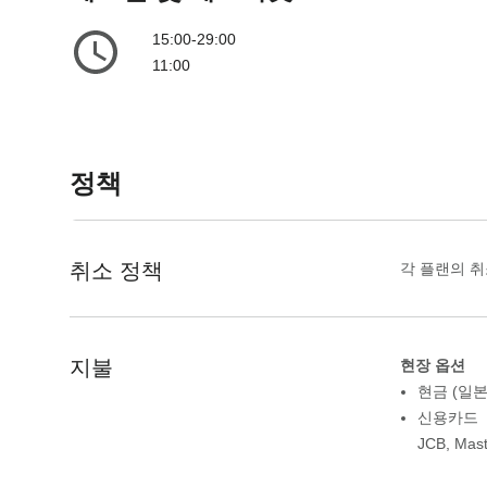
a
o
15:00-29:00
r
a
11:00
d
r
s
d
h
s
o
h
정책
r
o
t
r
c
t
u
c
취소 정책
각 플랜의 취
t
u
s
t
f
s
o
f
지불
현장 옵션
r
o
현금 (일본
c
r
신용카드
h
c
JCB
,
Mast
a
h