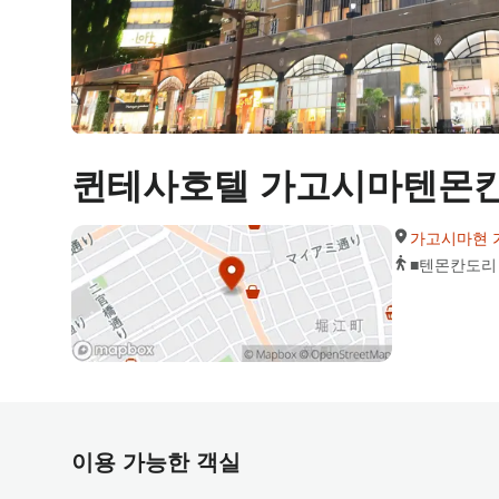
퀸테사호텔 가고시마텐몬
가고시마현 가
■텐몬칸도리 
이용 가능한 객실