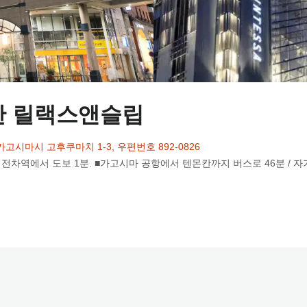
칸 릴랙스앤슬립
고시마시 고후쿠마치 1-3, 우편번호 892-0826
전차역에서 도보 1분. ■가고시마 공항에서 텐몬칸까지 버스로 46분 / 자가