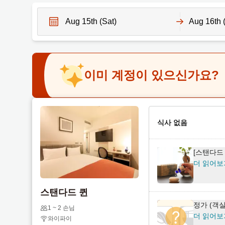
N
N
a
a
v
v
이미 계정이 있으신가요?
i
i
g
g
a
a
t
t
e
식사 없음
e
f
b
o
a
[스탠다드
r
c
더 읽어보
w
k
a
w
스탠다드 퀸
r
a
정가 (객
d
r
1 ~ 2 손님
더 읽어보
와이파이
t
d