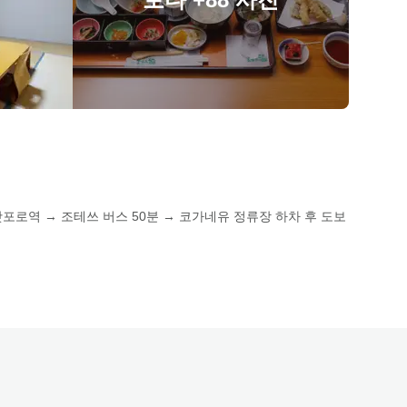
 삿포로역 → 조테쓰 버스 50분 → 코가네유 정류장 하차 후 도보