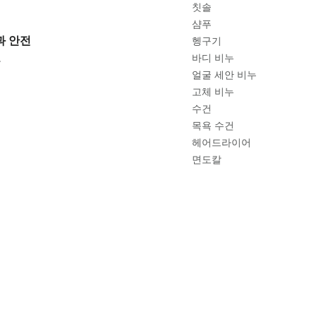
칫솔
샴푸
과 안전
헹구기
고
바디 비누
얼굴 세안 비누
고체 비누
수건
목욕 수건
헤어드라이어
면도칼