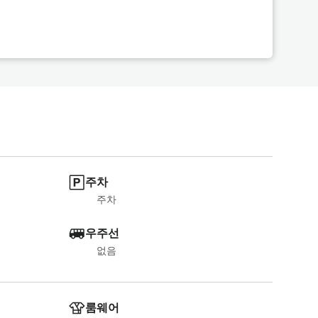
22,400 JPY
선택하다
총액
(세금 포함)
28,000 JPY
선택하다
총액
(세금 포함)
주차
주차
우주선
없음
룸웨어