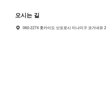
e
t
.
e
P
.
오시는 길
r
P
e
r
060-2274 홋카이도 삿포로시 미나미구 코가네유 2
s
e
s
s
t
s
h
t
e
h
q
e
u
q
e
u
s
e
t
s
i
t
o
i
n
o
m
n