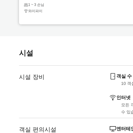
o
t
1 ~ 3 손님
Half Boar
i
o
와이파이
더 읽어보
n
i
t
n
e
t
Half Boar
r
e
더 읽어보
a
r
시설
c
a
t
c
w
t
i
w
시설 장비
객실 수
t
i
10
 객
h
t
t
h
인터넷
h
t
모든 
e
h
수 있
c
e
a
c
객실 편의시설
엔터테인
l
a