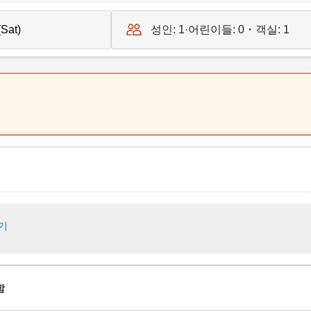
성인:
1
·어린이들:
0
・객실:
1
기
함