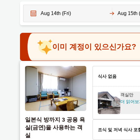
N
N
a
a
v
v
이미 계정이 있으신가요?
i
i
g
g
a
a
t
t
e
식사 없음
e
f
b
o
a
객실만
r
c
더 읽어보
w
k
a
w
일본식 방까지 3 공용 욕
r
a
실(금연)을 사용하는 객
d
r
조식 및 저녁 식사 포
실
t
d