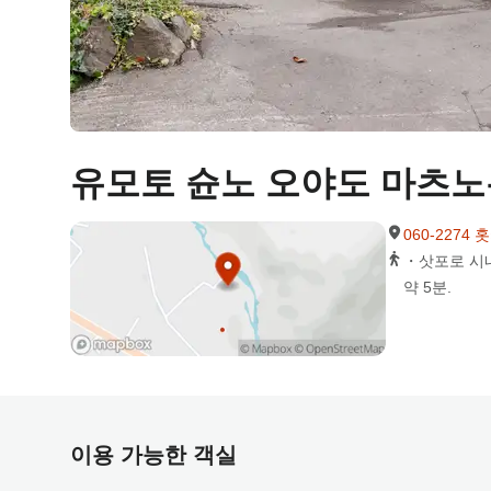
유모토 슌노 오야도 마츠노
060-227
・삿포로 시내
약 5분.
이용 가능한 객실