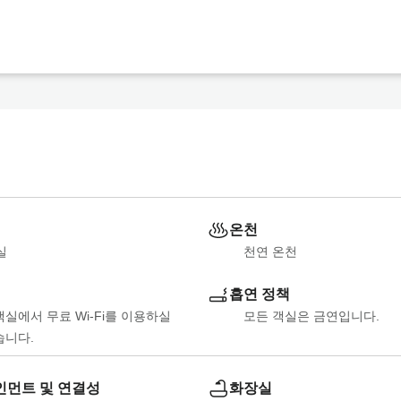
d Shun-Kaiseki
기
d Josen-Kaiseki
기
온천
실
천연 온천
흡연 정책
객실에서 무료 Wi-Fi를 이용하실 
모든 객실은 금연입니다.
습니다.
먼트 및 연결성
화장실