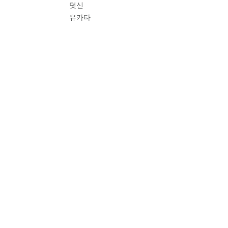
덧신
유카타