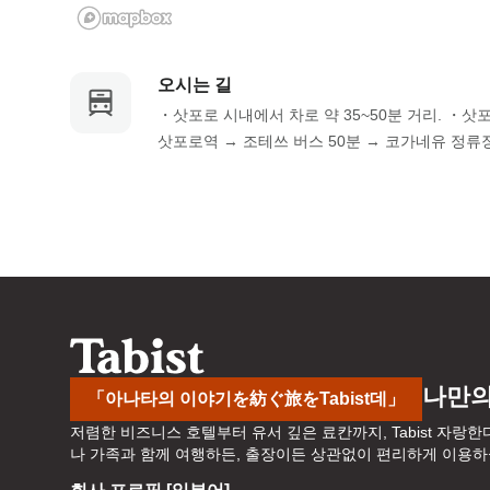
a
m
r
a
k
r
오시는 길
k
k
・삿포로 시내에서 차로 약 35~50분 거리. ・삿포
e
k
삿포로역 → 조테쓰 버스 50분 → 코가네유 정류장 
y
e
t
y
o
t
g
o
e
g
t
e
t
t
h
t
e
h
k
e
나만의
「아나타의 이야기を紡ぐ旅をTabist데」
e
k
저렴한 비즈니스 호텔부터 유서 깊은 료칸까지, Tabist 자랑한
y
e
나 가족과 함께 여행하든, 출장이든 상관없이 편리하게 이용하실 
b
y
o
b