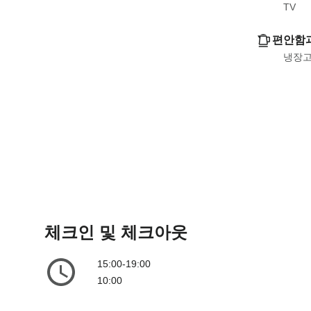
TV
e
l
n
e
편안함
d
n
냉장
a
d
r
a
a
r
n
a
d
n
s
d
e
s
l
e
e
l
c
e
체크인 및 체크아웃
t
c
a
t
d
15:00-19:00
a
a
10:00
d
t
a