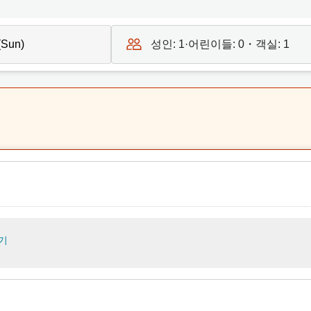
성인:
1
·어린이들:
0
・객실:
1
기