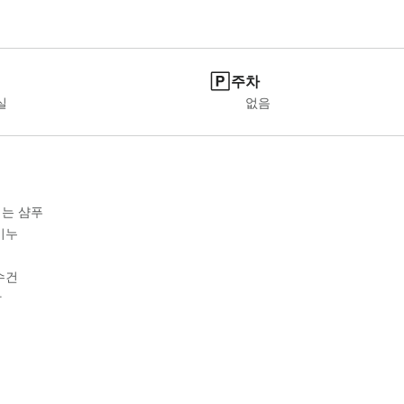
주차
실
없음
는 샴푸
비누
수건
칼