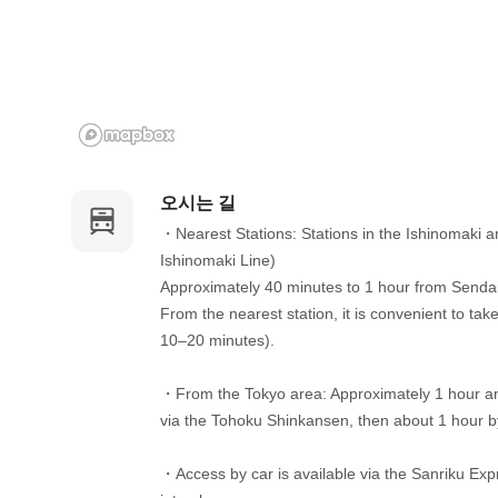
m
n
a
m
r
a
k
r
k
k
e
k
y
e
t
y
오시는 길
o
t
・Nearest Stations: Stations in the Ishinomaki 
g
o
Ishinomaki Line)

e
g
Approximately 40 minutes to 1 hour from Sendai 
t
e
From the nearest station, it is convenient to take
t
t
10–20 minutes).

h
t
e
h
・From the Tokyo area: Approximately 1 hour and
k
e
via the Tohoku Shinkansen, then about 1 hour by 
e
k
y
e
・Access by car is available via the Sanriku Exp
b
y