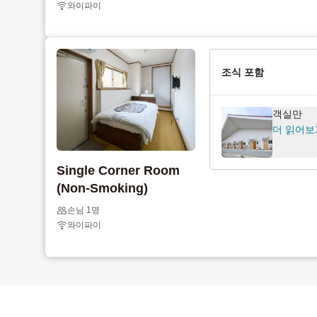
와이파이
t
d
o
t
i
o
n
i
조식 포함
t
n
e
t
r
e
객실만
a
r
더 읽어보
c
a
t
c
Single Corner Room
w
t
(Non-Smoking)
i
w
t
i
손님 1명
와이파이
h
t
t
h
h
t
e
h
c
e
a
c