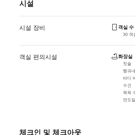
시설
l
a
e
l
n
e
시설 장비
d
n
객실 수
a
d
30
 객
r
a
a
r
n
a
객실 편의시설
화장실
d
n
칫솔
s
d
헹궈내
e
s
바디 
l
e
수건
e
l
목욕 
c
e
면도
t
c
a
t
d
a
a
d
체크인 및 체크아웃