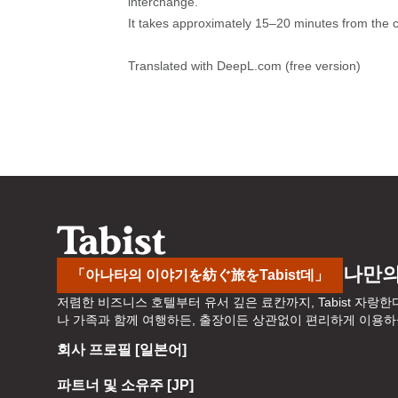
interchange.

o
b
It takes approximately 15–20 minutes from the ce
a
o
r
a
Translated with DeepL.com (free version)
d
r
s
d
h
s
o
h
r
o
t
r
c
t
u
c
t
u
s
t
나만의
「아나타의 이야기を紡ぐ旅をTabist데」
f
s
저렴한 비즈니스 호텔부터 유서 깊은 료칸까지, Tabist 자랑한
o
f
나 가족과 함께 여행하든, 출장이든 상관없이 편리하게 이용하실 
r
o
회사 프로필 [일본어]
c
r
h
c
파트너 및 소유주 [JP]