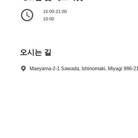
t
a
e
t
15:00-21:00
.
e
10:00
P
.
r
P
e
r
s
e
오시는 길
s
s
t
s
h
t
Maeyama-2-1 Sawada, Ishinomaki, Miyagi 986-2
e
h
q
e
u
q
e
u
s
e
t
s
i
t
o
i
n
o