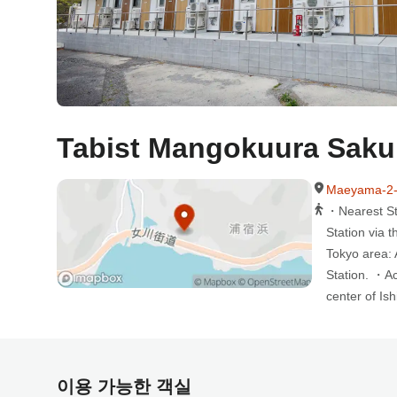
Tabist Mangokuura Saku
Maeyama-2-1
・Nearest Sta
Station via 
Tokyo area: 
Station. ・Ac
center of Is
이용 가능한 객실