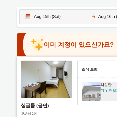
N
N
a
a
v
v
이미 계정이 있으신가요?
i
i
g
g
a
a
t
t
e
조식 포함
e
f
b
o
a
객실만
r
c
더 읽어보
w
k
a
w
싱글룸 (금연)
r
a
d
r
손님 1명