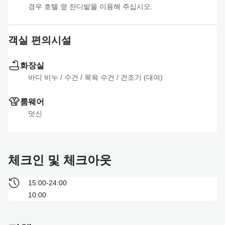
경우 호텔 옆 잔디밭을 이용해 주십시오.
객실 편의시설
화장실
바디 비누
 / 
수건
 / 
목욕 수건
 / 
건조기 (대여)
룸웨어
덧신
체크인 및 체크아웃
15:00-24:00
10:00