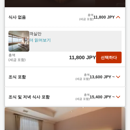
더 읽어보기
조식 포함 (체크아웃은 오후 12시까지)
총액
19,900 JPY
선택하다
더 읽어보기
(세금 포함)
총액
식사 없음
11,800 JPY
(세금 포함)
총액
13,400 JPY
선택하다
객실만
(세금 포함)
더 읽어보기
총액
11,800 JPY
선택하다
(세금 포함)
총액
조식 포함
13,600 JPY
~
(세금 포함)
【라그나満喫！（CHIKETTはホホtelded購入
총액
조식 및 저녁 식사 포함
15,400 JPY
~
可）】（朝食付）温泉！【駐車場無料&JR徒歩3
(세금 포함)
分！】
더 읽어보기
저녁 식사는 저희 인기 메뉴인 마쿠노우치 도시락(2
총액
13,600 JPY
선택하다
끼 식사 포함)입니다! 비즈니스 여행객에게 안성맞
(세금 포함)
춤입니다! 무료 주차와 천연 온천탕도 이용하실 수
더 읽어보기