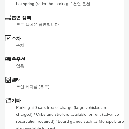
hot spring (radon hot spring).
 / 
천연 온천
흡연 정책
모든 객실은 금연입니다.
주차
주차
우주선
없음
빨래
코인 세탁실 (유료)
기타
Parking: 50 cars free of charge (large vehicles are 
charged)
 / 
Cribs and strollers available for rent (advance 
reservation required)
 / 
Board games such as Monopoly are 
also available for rent.