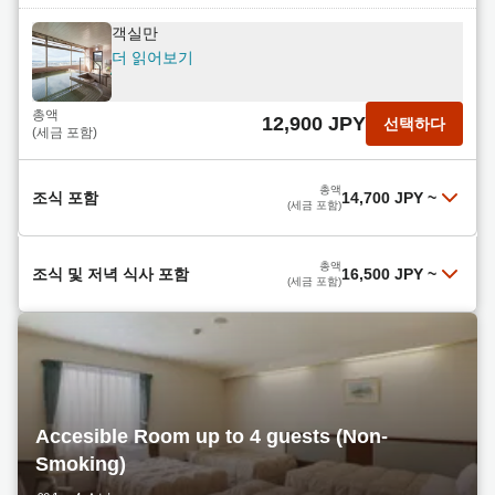
객실만
더 읽어보기
총액
12,900 JPY
선택하다
(세금 포함)
총액
조식 포함
14,700 JPY
~
(세금 포함)
【라그나満喫！（CHIKETTはホホtelded購入
총액
조식 및 저녁 식사 포함
16,500 JPY
~
可）】（朝食付）温泉！【駐車場無料&JR徒歩3
(세금 포함)
分！】
더 읽어보기
저녁 식사는 저희 인기 메뉴인 마쿠노우치 도시락(2
총액
14,700 JPY
선택하다
끼 식사 포함)입니다! 비즈니스 여행객에게 안성맞
(세금 포함)
춤입니다! 무료 주차와 천연 온천탕도 이용하실 수
더 읽어보기
있습니다!
아침 식사 포함
총액
16,500 JPY
선택하다
Accesible Room up to 4 guests (Non-
더 읽어보기
(세금 포함)
Smoking)
1박 숙박 및 두 끼 식사 (저녁 식사는 사시미와 덴푸
총액