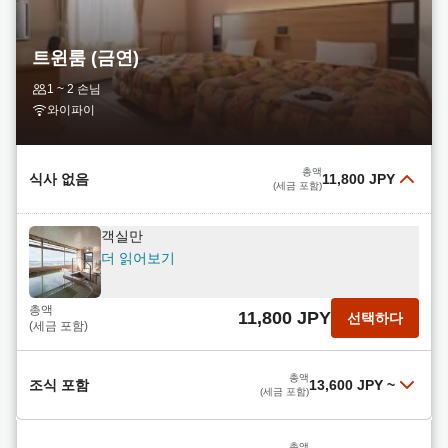
있습니다!
아침 식사 포함
총액
15,400 JPY
선택하다
더 읽어보기
(세금 포함)
트윈룸 (금연)
1박 숙박 및 두 끼 식사 (저녁 식사는 사시미와 덴푸
총액
1 ~ 2 손님
13,600 JPY
선택하다
라 고젠)
(세금 포함)
와이파이
더 읽어보기
조식 포함 (체크아웃은 오후 12시까지)
총액
20,700 JPY
선택하다
더 읽어보기
(세금 포함)
총액
식사 없음
11,800 JPY
(세금 포함)
총액
14,200 JPY
선택하다
객실만
(세금 포함)
더 읽어보기
총액
11,800 JPY
선택하다
(세금 포함)
총액
조식 포함
13,600 JPY
~
(세금 포함)
【라그나満喫！（CHIKETTはホホtelded購入
총액