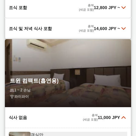
총액
조식 포함
12,800 JPY
~
(세금 포함)
【라그나満喫！（CHIKETTはホホtelded購入
총액
조식 및 저녁 식사 포함
14,600 JPY
~
可）】（朝食付）温泉！【駐車場無料&JR徒歩3
(세금 포함)
分！】
더 읽어보기
저녁 식사는 저희 인기 메뉴인 마쿠노우치 도시락(2
총액
12,800 JPY
선택하다
끼 식사 포함)입니다! 비즈니스 여행객에게 안성맞
(세금 포함)
춤입니다! 무료 주차와 천연 온천탕도 이용하실 수
더 읽어보기
있습니다!
아침 식사 포함
총액
14,600 JPY
선택하다
더 읽어보기
(세금 포함)
트윈 컴팩트(흡연용)
1박 숙박 및 두 끼 식사 (저녁 식사는 사시미와 덴푸
총액
1 ~ 2 손님
12,800 JPY
선택하다
라 고젠)
(세금 포함)
와이파이
더 읽어보기
조식 포함 (체크아웃은 오후 12시까지)
총액
19,900 JPY
선택하다
더 읽어보기
(세금 포함)
총액
식사 없음
11,000 JPY
(세금 포함)
총액
13,400 JPY
선택하다
객실만
(세금 포함)