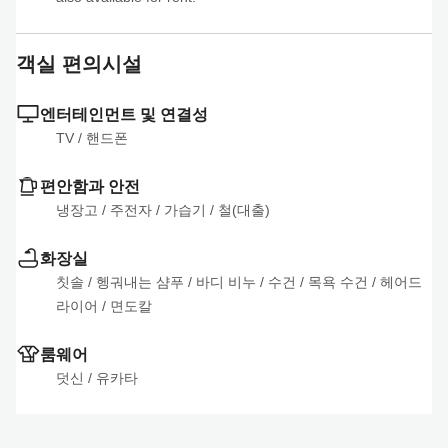
객실 편의시설
엔터테인먼트 및 연결성
TV
 / 
핸드폰
편안함과 안전
냉장고
 / 
주전자
 / 
가습기
 / 
철(대출)
화장실
칫솔
 / 
헹궈내는 샴푸
 / 
바디 비누
 / 
수건
 / 
목욕 수건
 / 
헤어드
라이어
 / 
면도칼
룸웨어
덧신
 / 
유카타