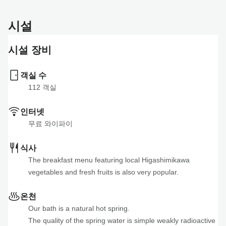
춤입니다! 무료 주차와 천연 온천탕도 이용하실 수
더 읽어보기
있습니다!
아침 식사 포함
시설
총액
23,500 JPY
선택하다
더 읽어보기
(세금 포함)
시설 장비
1박 숙박 및 두 끼 식사 (저녁 식사는 사시미와 덴푸
총액
21,700 JPY
선택하다
라 고젠)
(세금 포함)
객실 수
더 읽어보기
112
 객실
조식 포함 (체크아웃은 오후 12시까지)
총액
28,800 JPY
선택하다
더 읽어보기
(세금 포함)
인터넷
무료 와이파이
총액
22,300 JPY
선택하다
(세금 포함)
식사
The breakfast menu featuring local Higashimikawa 
vegetables and fresh fruits is also very popular.
온천
Our bath is a natural hot spring.

The quality of the spring water is simple weakly radioactive 