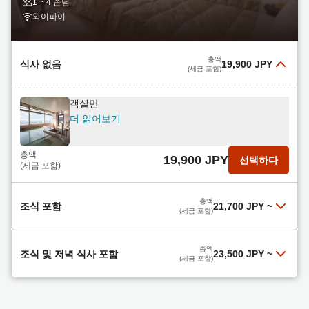
1 ~ 4 손님
14,700 JPY
선택하다
라 고젠)
(세금 포함)
와이파이
더 읽어보기
조식 포함 (체크아웃은 오후 12시까지)
총액
21,800 JPY
선택하다
더 읽어보기
(세금 포함)
총액
식사 없음
19,900 JPY
(세금 포함)
총액
15,300 JPY
선택하다
객실만
(세금 포함)
더 읽어보기
총액
19,900 JPY
선택하다
(세금 포함)
총액
조식 포함
21,700 JPY
~
(세금 포함)
【라그나満喫！（CHIKETTはホホtelded購入
총액
조식 및 저녁 식사 포함
23,500 JPY
~
可）】（朝食付）温泉！【駐車場無料&JR徒歩3
(세금 포함)
分！】
더 읽어보기
저녁 식사는 저희 인기 메뉴인 마쿠노우치 도시락(2
총액
21,700 JPY
선택하다
끼 식사 포함)입니다! 비즈니스 여행객에게 안성맞
(세금 포함)