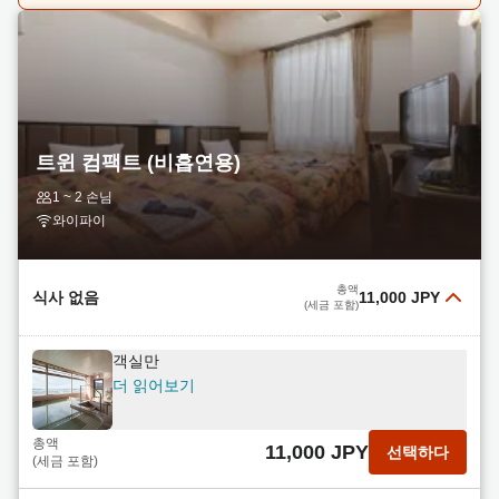
트윈 컴팩트 (비흡연용)
1 ~ 2 손님
와이파이
총액
식사 없음
11,000 JPY
(세금 포함)
객실만
더 읽어보기
총액
11,000 JPY
선택하다
(세금 포함)