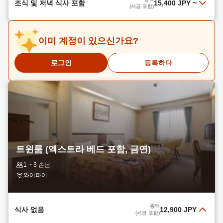
조식 및 저녁 식사 포함
15,400 JPY
~
可）】（朝食付）温泉！【駐車場無料&JR徒歩3
(세금 포함)
分！】
더 읽어보기
저녁 식사는 저희 인기 메뉴인 마쿠노우치 도시락(2
총액
13,600 JPY
선택하다
이미 계정이 있으신가요?
끼 식사 포함)입니다! 비즈니스 여행객에게 안성맞
(세금 포함)
춤입니다! 무료 주차와 천연 온천탕도 이용하실 수
더 읽어보기
있습니다!
로그인
등록하다
아침 식사 포함
총액
15,400 JPY
선택하다
더 읽어보기
(세금 포함)
1박 숙박 및 두 끼 식사 (저녁 식사는 사시미와 덴푸
총액
13,600 JPY
선택하다
라 고젠)
(세금 포함)
더 읽어보기
조식 포함 (체크아웃은 오후 12시까지)
총액
20,700 JPY
선택하다
더 읽어보기
(세금 포함)
트윈룸 (엑스트라 베드 포함, 금연)
1 ~ 3 손님
총액
14,200 JPY
선택하다
와이파이
(세금 포함)
총액
식사 없음
12,900 JPY
(세금 포함)