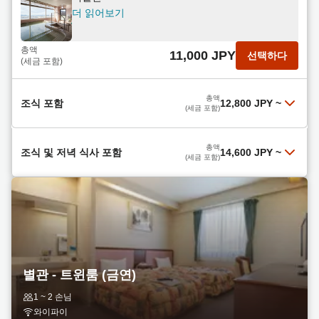
더 읽어보기
총액
11,000 JPY
선택하다
(세금 포함)
총액
조식 포함
12,800 JPY
~
(세금 포함)
【라그나満喫！（CHIKETTはホホtelded購入
총액
조식 및 저녁 식사 포함
14,600 JPY
~
可）】（朝食付）温泉！【駐車場無料&JR徒歩3
(세금 포함)
分！】
더 읽어보기
저녁 식사는 저희 인기 메뉴인 마쿠노우치 도시락(2
총액
12,800 JPY
선택하다
끼 식사 포함)입니다! 비즈니스 여행객에게 안성맞
(세금 포함)
춤입니다! 무료 주차와 천연 온천탕도 이용하실 수
더 읽어보기
있습니다!
아침 식사 포함
총액
14,600 JPY
선택하다
더 읽어보기
(세금 포함)
별관 - 트윈룸 (금연)
1박 숙박 및 두 끼 식사 (저녁 식사는 사시미와 덴푸
총액
1 ~ 2 손님
12,800 JPY
선택하다
라 고젠)
(세금 포함)
와이파이