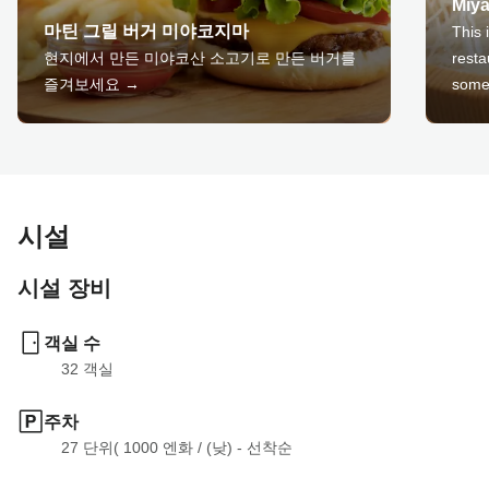
Miy
마틴 그릴 버거 미야코지마
This 
현지에서 만든 미야코산 소고기로 만든 버거를
resta
즐겨보세요 →
some
시설
시설 장비
객실 수
32
 객실
주차
27 단위( 1000 엔화
 / 
(낮) - 선착순