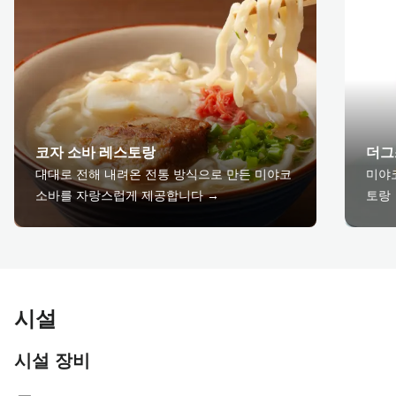
코자 소바 레스토랑
더그
대대로 전해 내려온 전통 방식으로 만든 미야코
미야코
소바를 자랑스럽게 제공합니다 →
토랑
시설
시설 장비