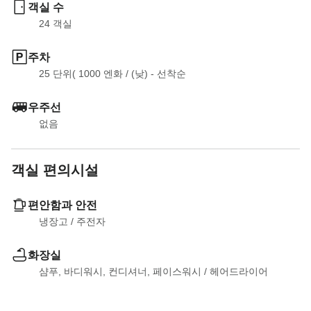
객실 수
24
 객실
주차
25 단위( 1000 엔화
 / 
(낮) - 선착순
우주선
없음
객실 편의시설
편안함과 안전
냉장고
 / 
주전자
화장실
샴푸, 바디워시, 컨디셔너, 페이스워시
 / 
헤어드라이어