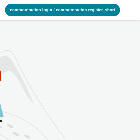
common:button.login
/
common:button.register_short