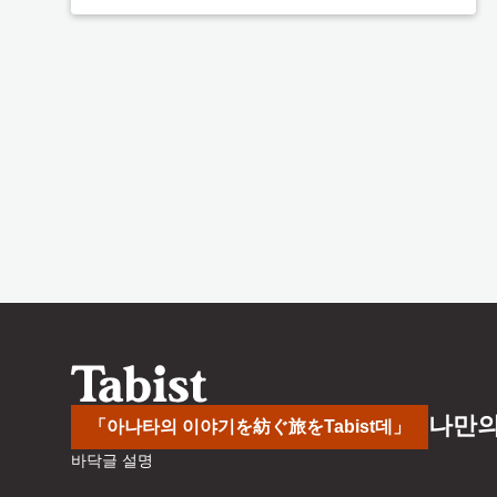
나만의
「아나타의 이야기を紡ぐ旅をTabist데」
바닥글 설명