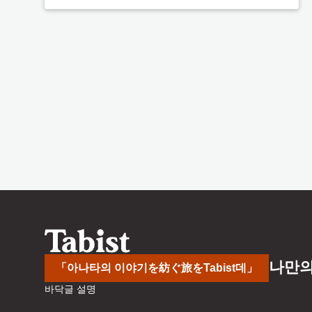
나만의
「아나타의 이야기を紡ぐ旅をTabist데」
바닥글 설명