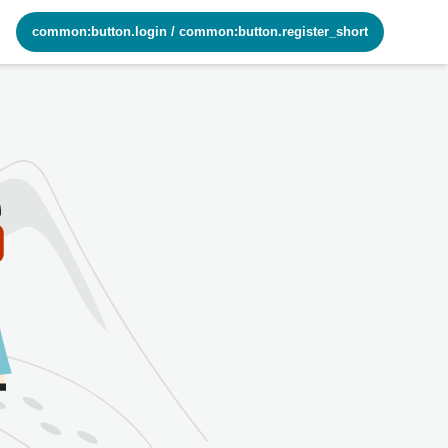
common:button.login
/
common:button.register_short