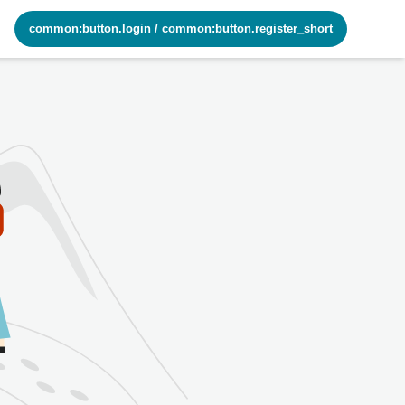
common:button.login
/
common:button.register_short