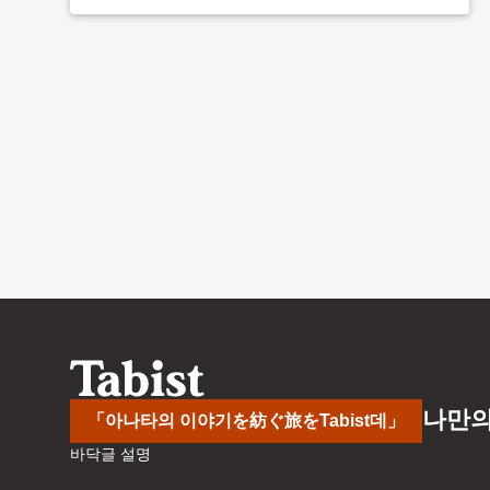
나만의
「아나타의 이야기を紡ぐ旅をTabist데」
바닥글 설명