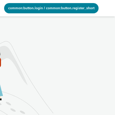
common:button.login
/
common:button.register_short