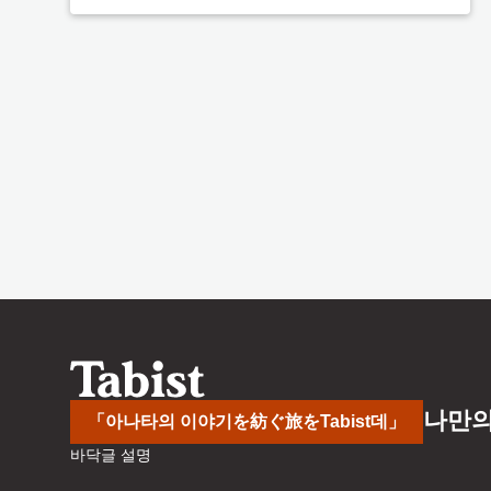
나만의
「아나타의 이야기を紡ぐ旅をTabist데」
바닥글 설명