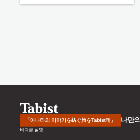
나만의
「아나타의 이야기を紡ぐ旅をTabist데」
바닥글 설명