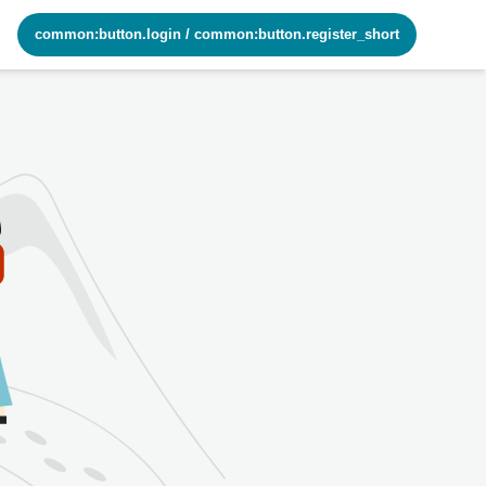
common:button.login
/
common:button.register_short