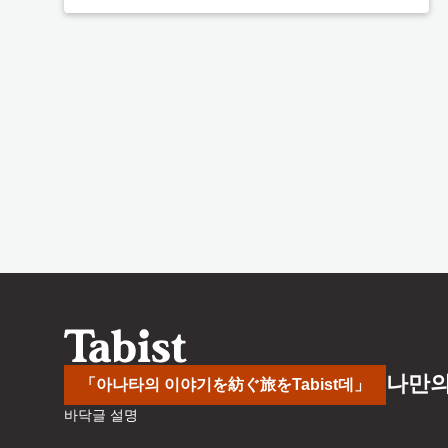
나만의
「아나타의 이야기を紡ぐ旅をTabist데」
바닥글 설명