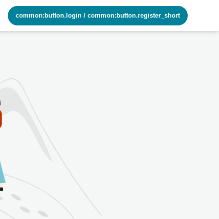
common:button.login
/
common:button.register_short