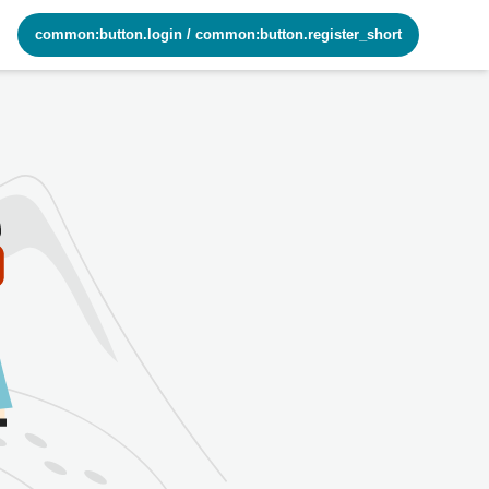
common:button.login
/
common:button.register_short