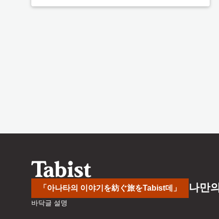
나만의
「아나타의 이야기を紡ぐ旅をTabist데」
바닥글 설명