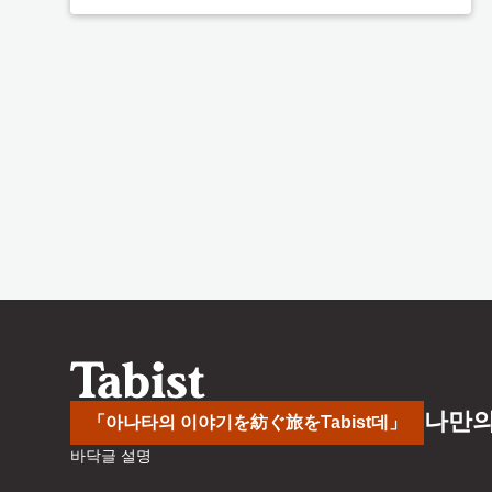
나만의
「아나타의 이야기を紡ぐ旅をTabist데」
바닥글 설명