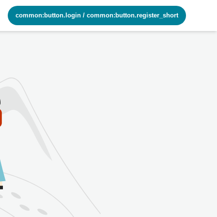
common:button.login
/
common:button.register_short